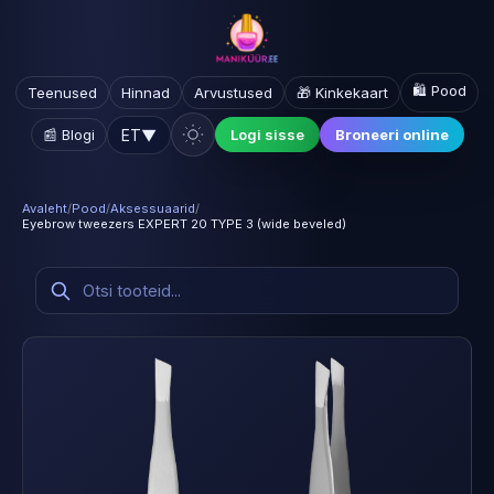
🛍️ Pood
Teenused
Hinnad
Arvustused
🎁 Kinkekaart
ET
▼
📰 Blogi
Logi sisse
Broneeri online
Avaleht
/
Pood
/
Aksessuaarid
/
Eyebrow tweezers EXPERT 20 TYPE 3 (wide beveled)