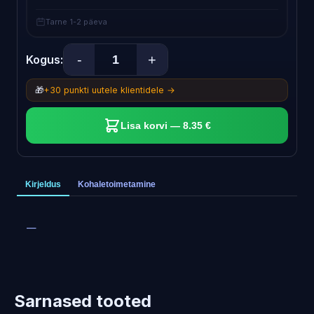
Tarne 1-2 päeva
-
+
Kogus:
🎁
+30 punkti uutele klientidele →
Lisa korvi — 8.35 €
Kirjeldus
Kohaletoimetamine
—
Sarnased tooted