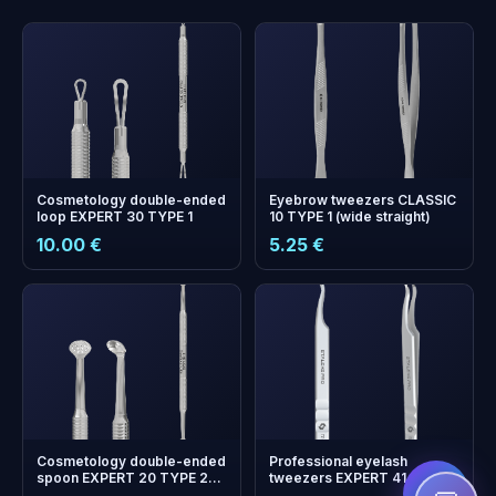
Cosmetology double-ended
Eyebrow tweezers CLASSIC
loop EXPERT 30 TYPE 1
10 TYPE 1 (wide straight)
10.00 €
5.25 €
+
0
boonuspunkti
Kogu ja säästa järgmisel
ostul!
Cosmetology double-ended
Professional eyelash
spoon EXPERT 20 TYPE 2
tweezers EXPERT 41 TYPE 1
(Uno and round spoon with
(curved)