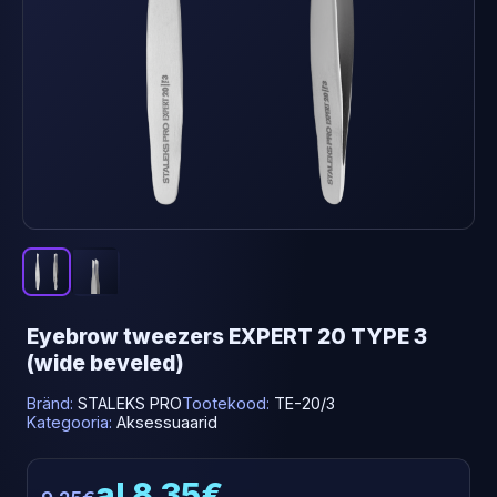
Eyebrow tweezers EXPERT 20 TYPE 3
(wide beveled)
Bränd:
STALEKS PRO
Tootekood:
TE-20/3
Kategooria:
Aksessuaarid
al 8.35€