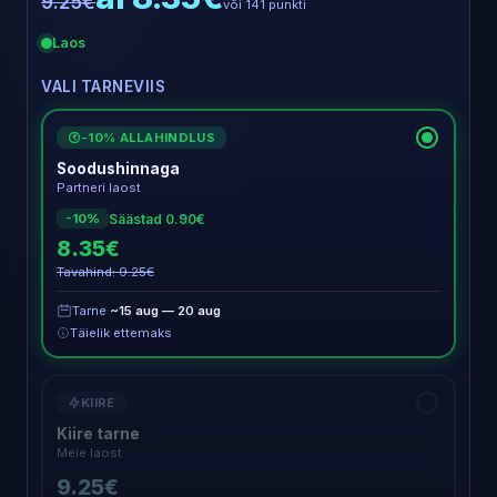
9.25€
või 141 punkti
Laos
VALI TARNEVIIS
-10% ALLAHINDLUS
€
Soodushinnaga
Partneri laost
Säästad 0.90€
-10%
8.35€
Tavahind: 9.25€
Tarne
~15 aug — 20 aug
Täielik ettemaks
KIIRE
Kiire tarne
Meie laost
9.25€