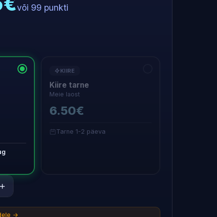
5€
või 99 punkti
KIIRE
Kiire tarne
Meie laost
6.50€
Tarne 1-2 päeva
ug
+
idele →