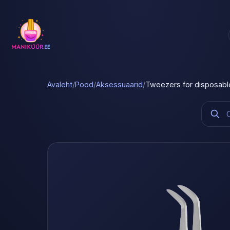
Avaleht
/
Pood
/
Aksessuaarid
/
Tweezers for disposable