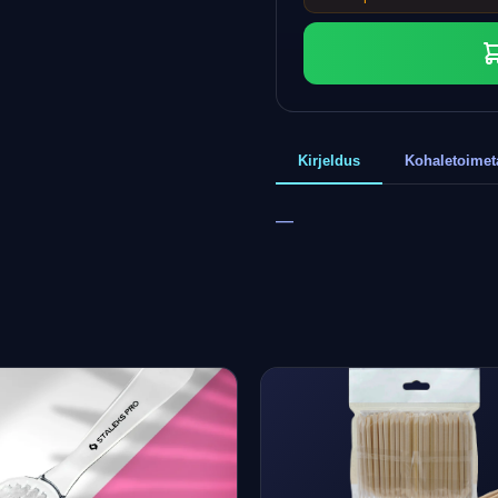
Kirjeldus
Kohaletoime
—