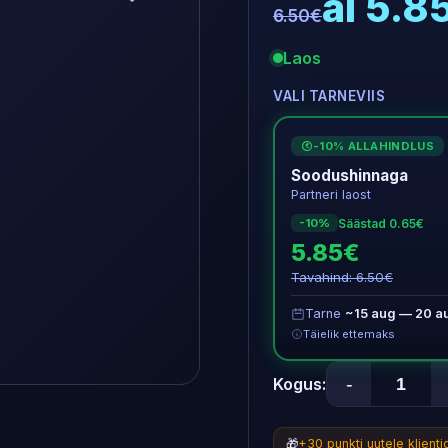
al 5.8
6.50€
Laos
VALI TARNEVIIS
-10% ALLAHINDLUS
€
Soodushinnaga
Partneri laost
Säästad 0.65€
-10%
5.85€
Tavahind: 6.50€
Tarne
~15 aug — 20 a
Täielik ettemaks
-
Kogus:
🎁
+30 punkti uutele klient