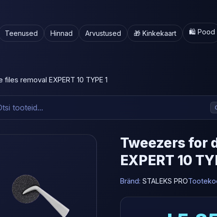
🛍️ Pood
Teenused
Hinnad
Arvustused
🎁 Kinkekaart
 files removal EXPERT 10 TYPE 1
Tweezers for d
EXPERT 10 TY
Bränd:
STALEKS PRO
Tooteko