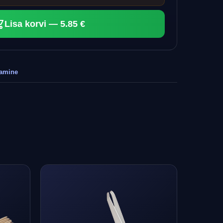
Lisa korvi — 5.85 €
tamine