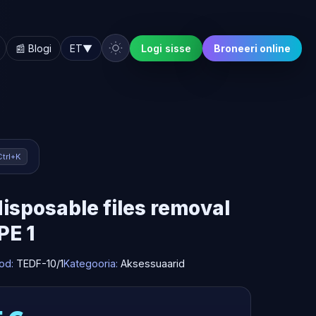
📰 Blogi
ET
▼
Logi sisse
Broneeri online
Ctrl+K
isposable files removal
PE 1
od:
TEDF-10/1
Kategooria:
Aksessuaarid