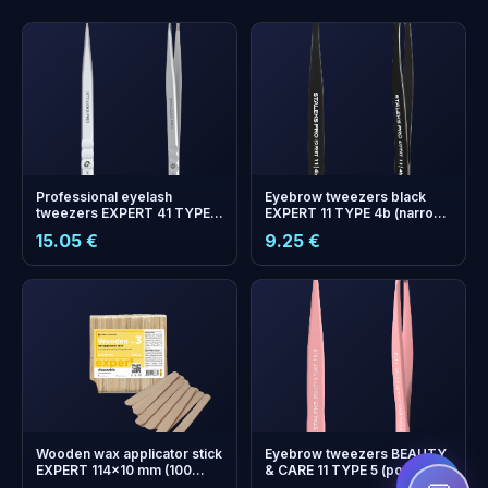
Professional eyelash
Eyebrow tweezers black
tweezers EXPERT 41 TYPE
EXPERT 11 TYPE 4b (narrow
10 (straight)
beveled)
15.05 €
9.25 €
+
0
boonuspunkti
Kogu ja säästa järgmisel
ostul!
Wooden wax applicator stick
Eyebrow tweezers BEAUTY
EXPERT 114x10 mm (100
& CARE 11 TYPE 5 (point)
pcs)