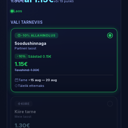
1.30€
või 19 punkti
Laos
VALI TARNEVIIS
-10% ALLAHINDLUS
€
Soodushinnaga
Partneri laost
Säästad 0.15€
-10%
1.15€
Tavahind: 1.30€
Tarne
~15 aug — 20 aug
Täielik ettemaks
KIIRE
Kiire tarne
Meie laost
1.30€