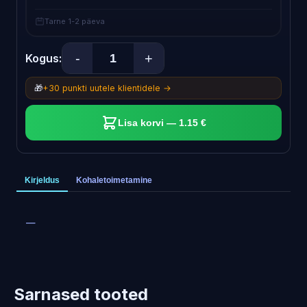
Tarne 1-2 päeva
-
+
Kogus:
🎁
+30 punkti uutele klientidele →
Lisa korvi — 1.15 €
Kirjeldus
Kohaletoimetamine
—
Sarnased tooted