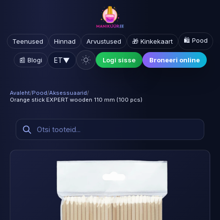
🛍️ Pood
Teenused
Hinnad
Arvustused
🎁 Kinkekaart
ET
▼
📰 Blogi
Logi sisse
Broneeri online
Avaleht
/
Pood
/
Aksessuaarid
/
Orange stick EXPERT wooden 110 mm (100 pcs)