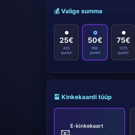
💰 Valige summa
25€
50€
75€
425
850
1275
punkti
punkti
punkti
🎴 Kinkekaardi tüüp
E-kinkekaart
📧