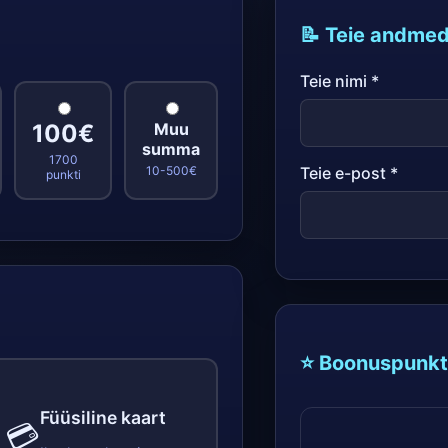
📝 Teie andme
Teie nimi *
100€
Muu
summa
1700
10-500€
Teie e-post *
punkti
⭐ Boonuspunkt
Füüsiline kaart
💳