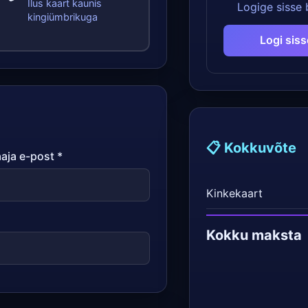
Ilus kaart kaunis
Logige sisse
kingiümbrikuga
Logi siss
📋 Kokkuvõte
aja e-post *
Kinkekaart
Kokku maksta