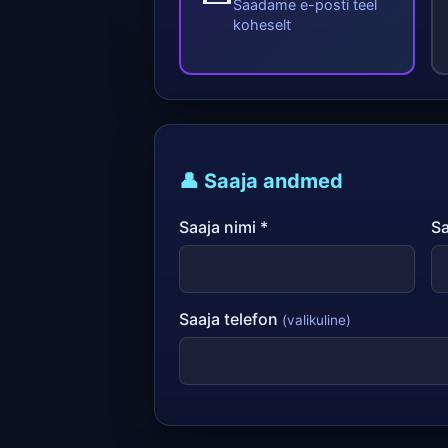
Saadame e-posti teel
koheselt
👤 Saaja andmed
Saaja nimi *
Sa
Saaja telefon
(valikuline)