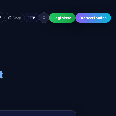
d
📰 Blogi
ET
▼
Logi sisse
Broneeri online
t