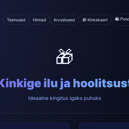
🛍️ Poo
Teenused
Hinnad
Arvustused
🎁 Kinkekaart
🎁
Kinkige ilu ja hoolitsus
Ideaalne kingitus igaks puhuks