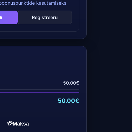
 boonuspunktide kasutamiseks
e
Registreeru
50.00€
50.00€
💳
Maksa