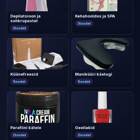
Depilatsioon ja
Kehahooldus ja SPA
suhkrupastat
3
toodet
3
toodet
Küünefreesid
Maniküüri käetugi
1
toodet
1
toodet
Parafiini kätele
Geellakid
2
toodet
2
toodet