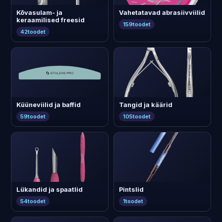
Kõvasulam- ja
Vahetatavad abrasiivviilid
keraamilised freesid
159
toodet
42
toodet
Küüneviilid ja baffid
Tangid ja käärid
59
toodet
105
toodet
Lükandid ja spaatlid
Pintslid
54
toodet
1
toodet