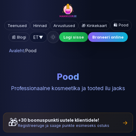
🛍️ Pood
Teenused
Hinnad
Arvustused
🎁 Kinkekaart
ET
▼
📰 Blogi
Logi sisse
Broneeri online
Avaleht
/
Pood
Pood
Professionaalne kosmeetika ja tooted ilu jaoks
🎁
+30 boonuspunkti uutele klientidele!
→
Registreeruge ja saage punkte esimeseks ostuks