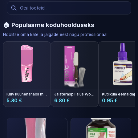
🏠 Populaarne koduhoolduseks
Hoolitse oma käte ja jalgade eest nagu professionaal
Kuiv küünenahaõli meloni aroomiga Photoshop Oil 5ml
Jalateraspli alus Wonderfile Expert 200°C
5.80 €
6.80 €
0.95 €