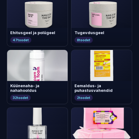
Ehitusgeel ja polügeel
Tugevdusgeel
47
toodet
8
toodet
Küünenaha- ja
Eemaldus- ja
nahahooldus
puhastusvahendid
32
toodet
2
toodet