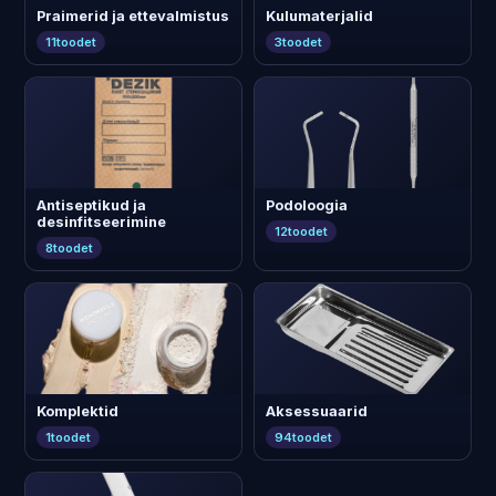
Praimerid ja ettevalmistus
Kulumaterjalid
11
toodet
3
toodet
Antiseptikud ja
Podoloogia
desinfitseerimine
12
toodet
8
toodet
Komplektid
Aksessuaarid
1
toodet
94
toodet