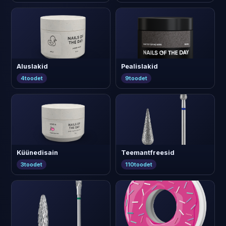
Aluslakid
Pealislakid
4
toodet
9
toodet
Küünedisain
Teemantfreesid
3
toodet
110
toodet