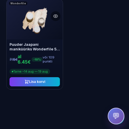
Wonderfile
Ainult laos
Puuder Jaapani
maniküüriks Wonderfile 5
ml
al
või 109
7.15€
-10%
6.45€
punkti
Tarne ~14 aug — 19 aug
Lisa korvi
💬