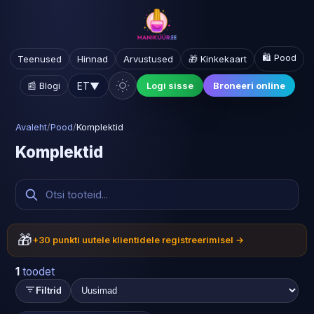
🛍️ Pood
Teenused
Hinnad
Arvustused
🎁 Kinkekaart
ET
▼
📰 Blogi
Logi sisse
Broneeri online
Avaleht
/
Pood
/
Komplektid
Komplektid
🎁
+30 punkti uutele klientidele registreerimisel →
1
toodet
Filtrid