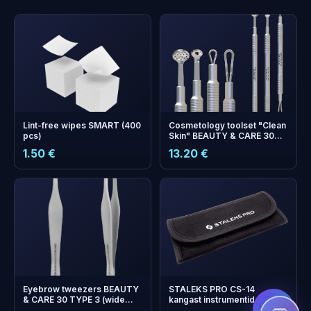
Lint-free wipes SMART (400
Cosmetology toolset "Clean
pcs)
Skin" BEAUTY & CARE 30
(Uno spoon, round spoon
1.50 €
13.20 €
with 19 holes and double-
ended loop)
+
0
boonuspunkti
Kogu ja säästa järgmisel
ostul!
Eyebrow tweezers BEAUTY
STALEKS PRO CS-14
& CARE 30 TYPE 3 (wide
kangast instrumentide vutlar
beveled)