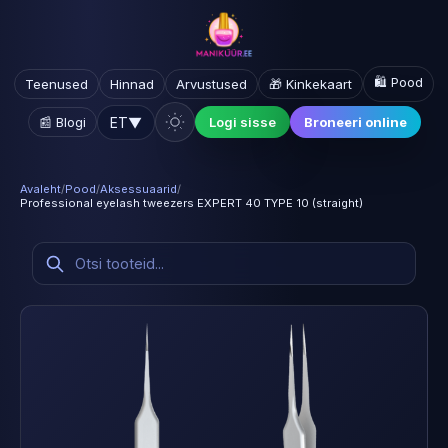
🛍️ Pood
Teenused
Hinnad
Arvustused
🎁 Kinkekaart
ET
▼
📰 Blogi
Logi sisse
Broneeri online
Avaleht
/
Pood
/
Aksessuaarid
/
Professional eyelash tweezers EXPERT 40 TYPE 10 (straight)