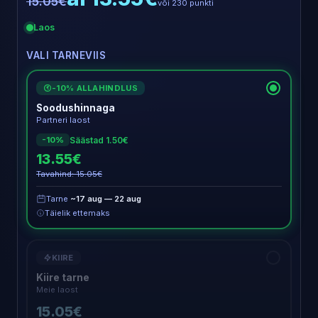
15.05€
või 230 punkti
Laos
VALI TARNEVIIS
-10% ALLAHINDLUS
€
Soodushinnaga
Partneri laost
Säästad 1.50€
-10%
13.55€
Tavahind: 15.05€
Tarne
~17 aug — 22 aug
Täielik ettemaks
KIIRE
Kiire tarne
Meie laost
15.05€