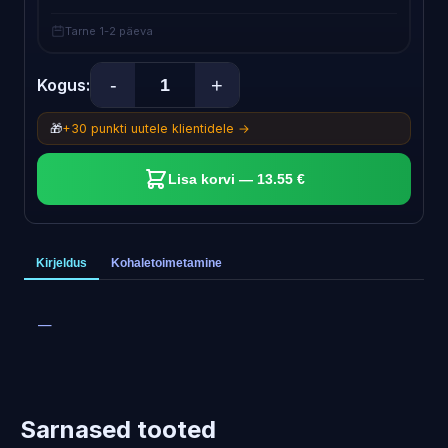
Tarne 1-2 päeva
-
+
Kogus:
🎁
+30 punkti uutele klientidele →
Lisa korvi — 13.55 €
Kirjeldus
Kohaletoimetamine
—
Sarnased tooted