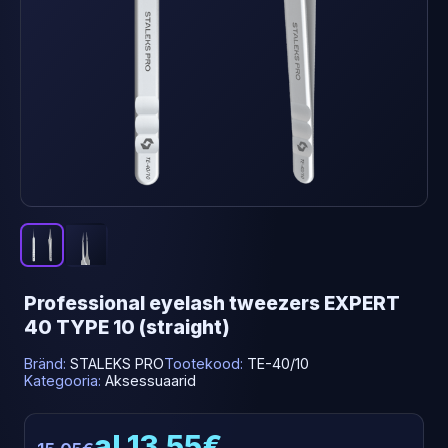
Professional eyelash tweezers EXPERT
40 TYPE 10 (straight)
Bränd:
STALEKS PRO
Tootekood:
TE-40/10
Kategooria:
Aksessuaarid
al 13.55€