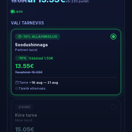
15.05€
või 230 punkti
Laos
VALI TARNEVIIS
-10% ALLAHINDLUS
€
Soodushinnaga
Partneri laost
Säästad 1.50€
-10%
13.55€
Tavahind: 15.05€
Tarne
~16 aug — 21 aug
Täielik ettemaks
KIIRE
Kiire tarne
Meie laost
15.05€