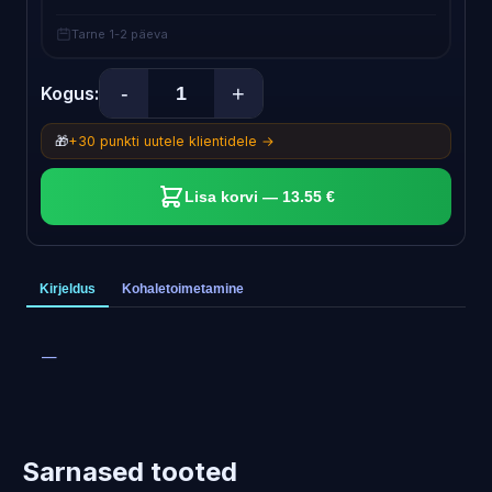
Tarne 1-2 päeva
-
+
Kogus:
🎁
+30 punkti uutele klientidele →
Lisa korvi — 13.55 €
Kirjeldus
Kohaletoimetamine
—
Sarnased tooted