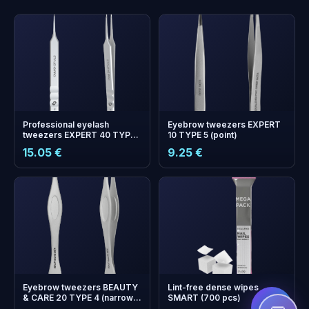
Professional eyelash
Eyebrow tweezers EXPERT
tweezers EXPERT 40 TYPE
10 TYPE 5 (point)
10 (straight)
15.05 €
9.25 €
+
0
boonuspunkti
Kogu ja säästa järgmisel
ostul!
Eyebrow tweezers BEAUTY
Lint-free dense wipes
& CARE 20 TYPE 4 (narrow
SMART (700 pcs)
beveled)