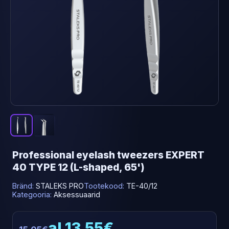
Professional eyelash tweezers EXPERT
40 TYPE 12 (L-shaped, 65')
Bränd:
STALEKS PRO
Tootekood:
TE-40/12
Kategooria:
Aksessuaarid
al 13.55€