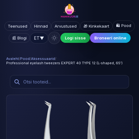
🛍️ Pood
Teenused
Hinnad
Arvustused
🎁 Kinkekaart
ET
▼
📰 Blogi
Logi sisse
Broneeri online
Avaleht
/
Pood
/
Aksessuaarid
/
Professional eyelash tweezers EXPERT 40 TYPE 12 (L-shaped, 65')