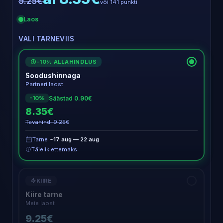
9.25€
või 141 punkti
Laos
VALI TARNEVIIS
-10% ALLAHINDLUS
€
Soodushinnaga
Partneri laost
Säästad 0.90€
-10%
8.35€
Tavahind: 9.25€
Tarne
~17 aug — 22 aug
Täielik ettemaks
KIIRE
Kiire tarne
Meie laost
9.25€