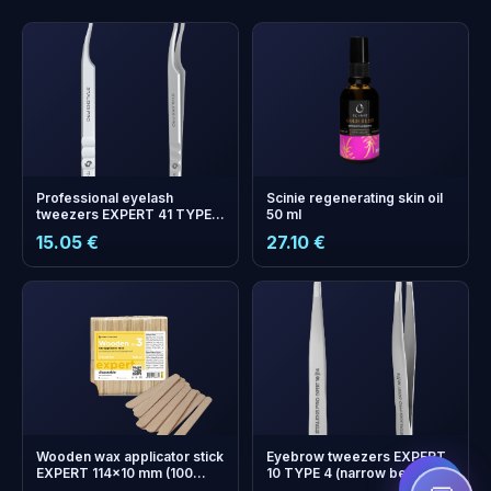
Professional eyelash
Scinie regenerating skin oil
tweezers EXPERT 41 TYPE 6
50 ml
(L-shaped, 75')
15.05 €
27.10 €
+
0
boonuspunkti
Kogu ja säästa järgmisel
ostul!
Wooden wax applicator stick
Eyebrow tweezers EXPERT
EXPERT 114x10 mm (100
10 TYPE 4 (narrow beveled)
pcs)