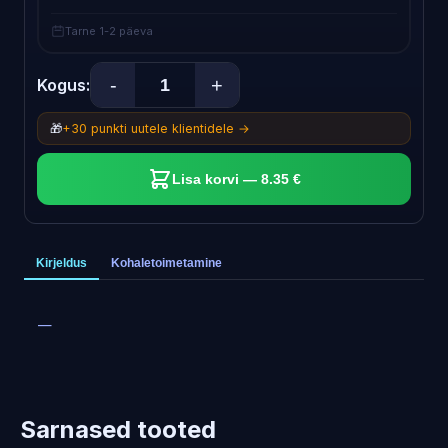
Tarne 1-2 päeva
-
+
Kogus:
🎁
+30 punkti uutele klientidele →
Lisa korvi — 8.35 €
Kirjeldus
Kohaletoimetamine
—
Sarnased tooted