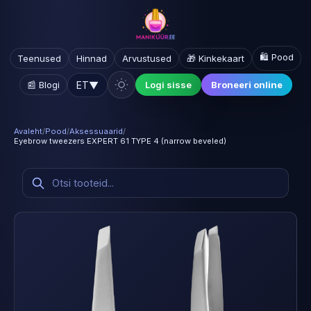
🛍️ Pood
Teenused
Hinnad
Arvustused
🎁 Kinkekaart
ET
▼
📰 Blogi
Logi sisse
Broneeri online
Avaleht
/
Pood
/
Aksessuaarid
/
Eyebrow tweezers EXPERT 61 TYPE 4 (narrow beveled)