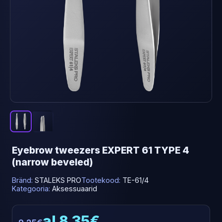
Eyebrow tweezers EXPERT 61 TYPE 4
(narrow beveled)
Bränd:
STALEKS PRO
Tootekood:
TE-61/4
Kategooria:
Aksessuaarid
al 8.35€