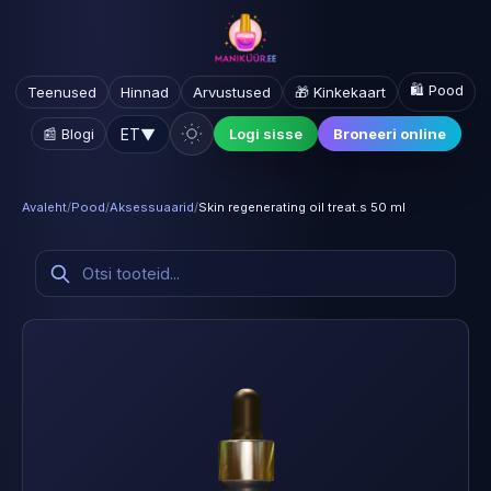
🛍️ Pood
Teenused
Hinnad
Arvustused
🎁 Kinkekaart
ET
▼
📰 Blogi
Logi sisse
Broneeri online
Avaleht
/
Pood
/
Aksessuaarid
/
Skin regenerating oil treat.s 50 ml