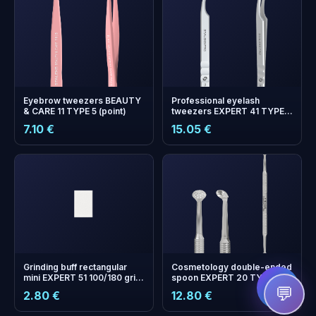
Eyebrow tweezers BEAUTY
Professional eyelash
& CARE 11 TYPE 5 (point)
tweezers EXPERT 41 TYPE 6
(L-shaped, 75')
7.10 €
15.05 €
+
0
boonuspunkti
Kogu ja säästa järgmisel
ostul!
Grinding buff rectangular
Cosmetology double-ended
mini EXPERT 51 100/180 grit
spoon EXPERT 20 TYPE 2
(50 pcs)
(Uno and round spoon with
💬
2.80 €
12.80 €
19 holes)