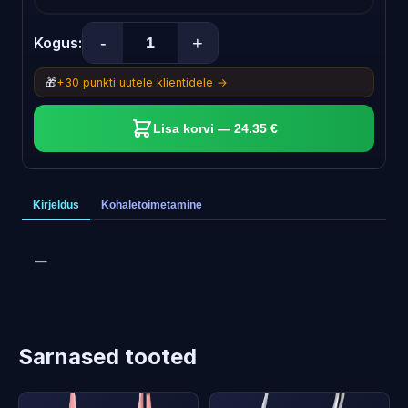
-
+
Kogus:
🎁
+30 punkti uutele klientidele →
Lisa korvi — 24.35 €
Kirjeldus
Kohaletoimetamine
—
Sarnased tooted