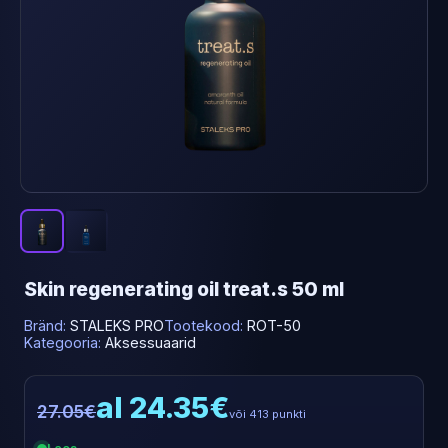
Skin regenerating oil treat.s 50 ml
Bränd:
STALEKS PRO
Tootekood:
ROT-50
Kategooria:
Aksessuaarid
al 24.35€
27.05€
või 413 punkti