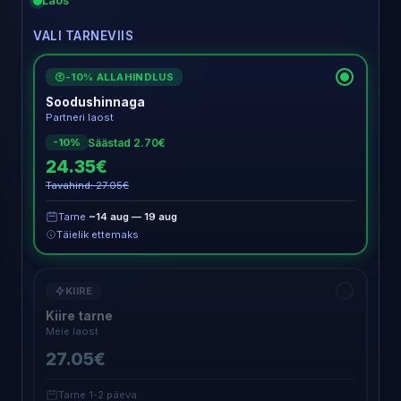
Laos
VALI TARNEVIIS
-10% ALLAHINDLUS
€
Soodushinnaga
Partneri laost
Säästad 2.70€
-10%
24.35€
Tavahind: 27.05€
Tarne
~14 aug — 19 aug
Täielik ettemaks
KIIRE
Kiire tarne
Meie laost
27.05€
Tarne 1-2 päeva