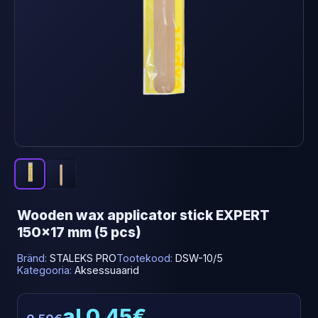
Wooden wax applicator stick EXPERT
150x17 mm (5 pcs)
Bränd:
STALEKS PRO
Tootekood:
DSW-10/5
Kategooria:
Aksessuaarid
al 0.45€