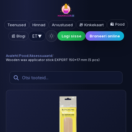
🛍️ Pood
Teenused
Hinnad
Arvustused
🎁 Kinkekaart
ET
▼
📰 Blogi
Logi sisse
Broneeri online
Avaleht
/
Pood
/
Aksessuaarid
/
Wooden wax applicator stick EXPERT 150x17 mm (5 pcs)