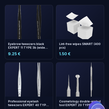
Eyebrow tweezers black
Lint-free wipes SMART (400
EXPERT 11 TYPE 3b (wide
pcs)
beveled)
9.25 €
1.50 €
+
0
boonuspunkti
Kogu ja säästa järgmisel
ostul!
Professional eyelash
Cosmetology double-ended
tweezers EXPERT 40 TYPE
tool EXPERT 20 TYPE 4 (Uno
8 (L-shaped, 85')
spoon and Vidal needle