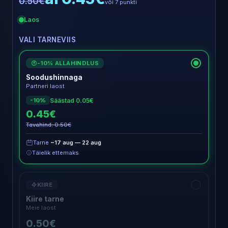
0.50€
või 7 punkti
Laos
VALI TARNEVIIS
-10% ALLAHINDLUS
€
Soodushinnaga
Partneri laost
Säästad 0.05€
-10%
0.45€
Tavahind: 0.50€
Tarne
~17 aug — 22 aug
Täielik ettemaks
KIIRE
Kiire tarne
Meie laost
0.50€