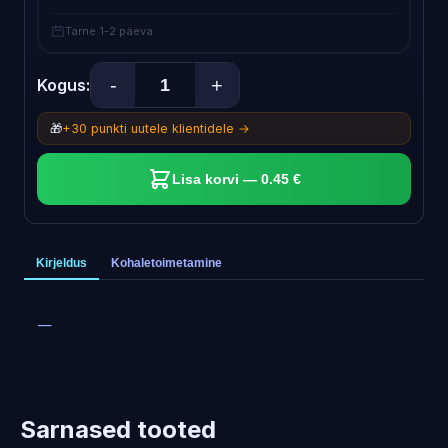
Tarne 1-2 päeva
-
+
Kogus:
🎁
+30 punkti uutele klientidele →
Lisa korvi — 0.45 €
Kirjeldus
Kohaletoimetamine
—
Sarnased tooted