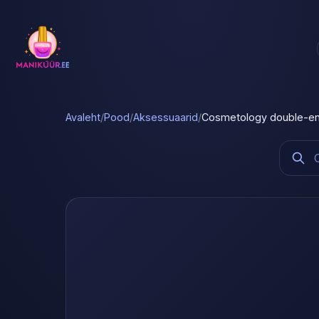
Avaleht
/
Pood
/
Aksessuaarid
/
Cosmetology double-ende