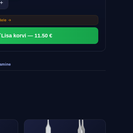
+
idele →
Lisa korvi — 11.50 €
tamine