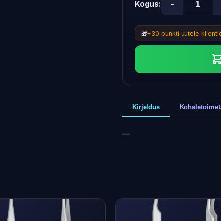
-
Kogus:
🎁
+30 punkti uutele klient
Kirjeldus
Kohaletoime
—