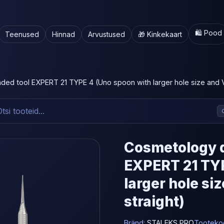
🛍️ Pood
Teenused
Hinnad
Arvustused
🎁 Kinkekaart
d tool EXPERT 21 TYPE 4 (Uno spoon with larger hole size and Vi
Cosmetology 
EXPERT 21 TYP
larger hole si
straight)
Bränd:
STALEKS PRO
Tooteko