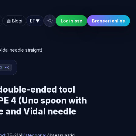
📰 Blogi
ET
▼
Logi sisse
Broneeri online
dal needle straight)
Ctrl+K
double-ended tool
E 4 (Uno spoon with
ze and Vidal needle
od:
ZE-21/4
Kategooria:
Aksessuaarid