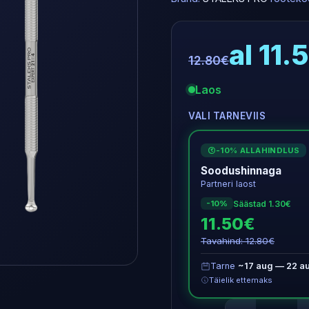
al 11.
12.80€
Laos
VALI TARNEVIIS
-10% ALLAHINDLUS
€
Soodushinnaga
Partneri laost
Säästad 1.30€
-10%
11.50€
Tavahind: 12.80€
Tarne
~17 aug — 22 a
Täielik ettemaks