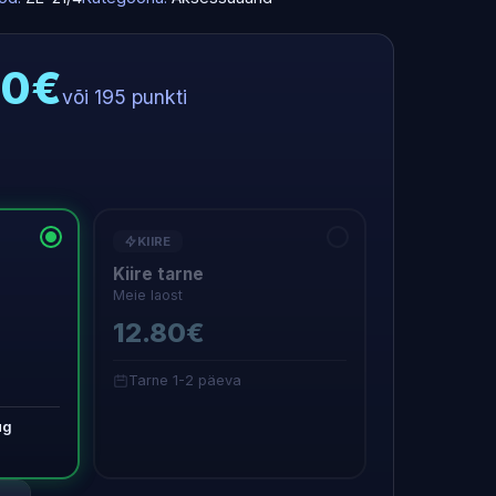
50€
või 195 punkti
KIIRE
Kiire tarne
Meie laost
12.80€
Tarne 1-2 päeva
ug