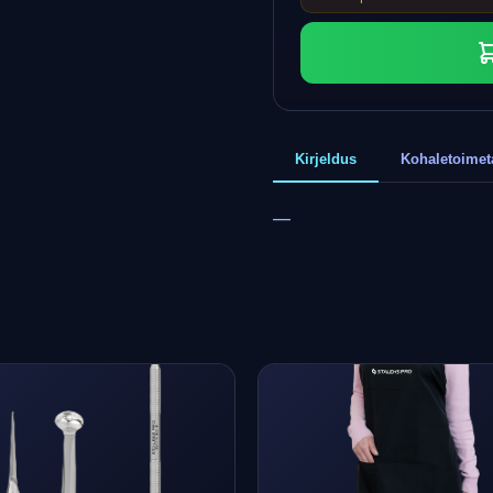
Kirjeldus
Kohaletoime
—