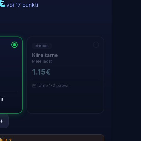
5€
või 17 punkti
KIIRE
Kiire tarne
Meie laost
1.15€
Tarne 1-2 päeva
ug
+
idele →