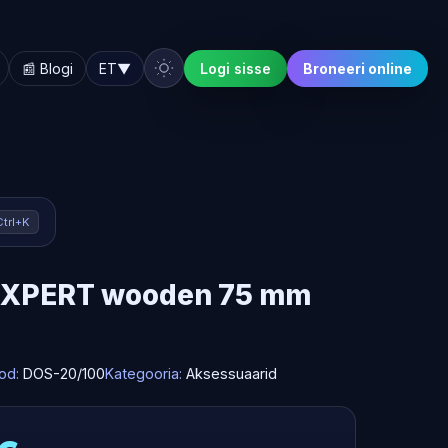
📰 Blogi
ET
▼
Logi sisse
Broneeri online
Ctrl+K
 EXPERT wooden 75 mm
od:
DOS-20/100
Kategooria:
Aksessuaarid