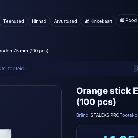
🛍️ Pood
Teenused
Hinnad
Arvustused
🎁 Kinkekaart
ooden 75 mm (100 pcs)
Orange stick
(100 pcs)
Bränd:
STALEKS PRO
Tooteko