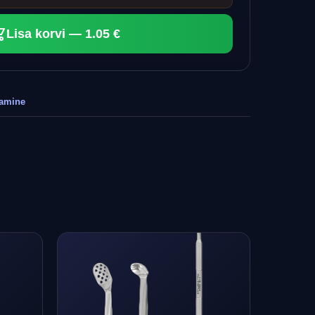
Lisa korvi — 1.05 €
tamine