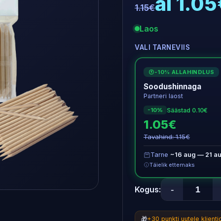
al 1.0
1.15€
Laos
VALI TARNEVIIS
-10% ALLAHINDLUS
€
Soodushinnaga
Partneri laost
Säästad 0.10€
-10%
1.05€
Tavahind: 1.15€
Tarne
~16 aug — 21 a
Täielik ettemaks
-
Kogus:
🎁
+30 punkti uutele klient