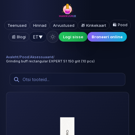
🛍️ Pood
Teenused
Hinnad
Arvustused
🎁 Kinkekaart
ET
▼
📰 Blogi
Logi sisse
Broneeri online
Avaleht
/
Pood
/
Aksessuaarid
/
Grinding buff rectangular EXPERT 51 150 grit (10 pcs)