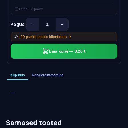
Tarne 1-2 päeva
-
+
Kogus:
🎁
+30 punkti uutele klientidele →
Lisa korvi — 3.20 €
Kirjeldus
Kohaletoimetamine
—
Sarnased tooted