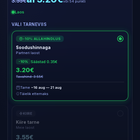
3.55€
või 54 punkti
Laos
VALI TARNEVIIS
-10% ALLAHINDLUS
€
Soodushinnaga
Partneri laost
Säästad 0.35€
-10%
3.20€
Tavahind: 3.55€
Tarne
~16 aug — 21 aug
Täielik ettemaks
KIIRE
Kiire tarne
Meie laost
3.55€