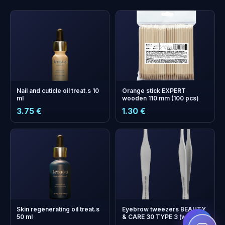
Nail and cuticle oil treat.s 10
Orange stick EXPERT
ml
wooden 110 mm (100 pcs)
3.75 €
1.30 €
+
0
boonuspunkti
Kogu ja säästa järgmisel
ostul!
Skin regenerating oil treat.s
Eyebrow tweezers BEAUTY
50 ml
& CARE 30 TYPE 3 (wide
beveled)