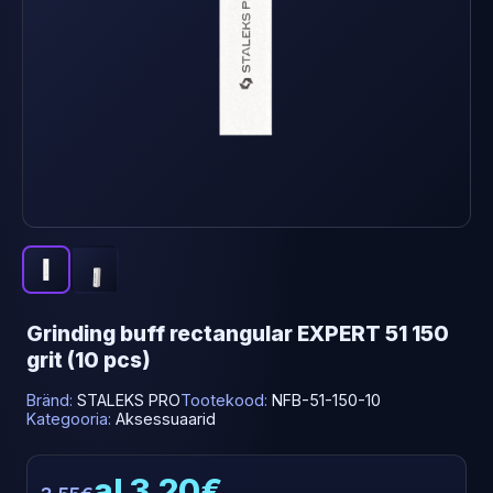
Grinding buff rectangular EXPERT 51 150
grit (10 pcs)
Bränd:
STALEKS PRO
Tootekood:
NFB-51-150-10
Kategooria:
Aksessuaarid
al 3.20€