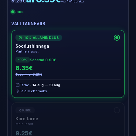
9.25€
või 141 punkti
Laos
VALI TARNEVIIS
-10% ALLAHINDLUS
€
Soodushinnaga
Partneri laost
Säästad 0.90€
-10%
8.35€
Tavahind: 9.25€
Tarne
~14 aug — 19 aug
Täielik ettemaks
KIIRE
Kiire tarne
Meie laost
9.25€