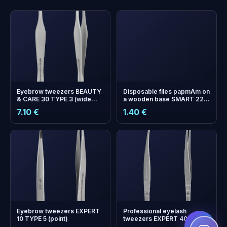
Eyebrow tweezers BEAUTY
Disposable files papmAm on
& CARE 30 TYPE 3 (wide
a wooden base SMART 22
beveled)
150 grit (10 pcs)
7.10 €
1.40 €
+
0
boonuspunkti
Kogu ja säästa järgmisel
ostul!
Eyebrow tweezers EXPERT
Professional eyelash
10 TYPE 5 (point)
tweezers EXPERT 40 TYPE 1
(L-shaped, 50')