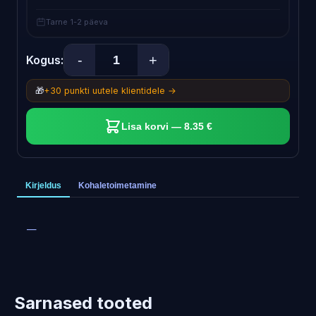
Tarne 1-2 päeva
-
+
Kogus:
🎁
+30 punkti uutele klientidele →
Lisa korvi — 8.35 €
Kirjeldus
Kohaletoimetamine
—
Sarnased tooted