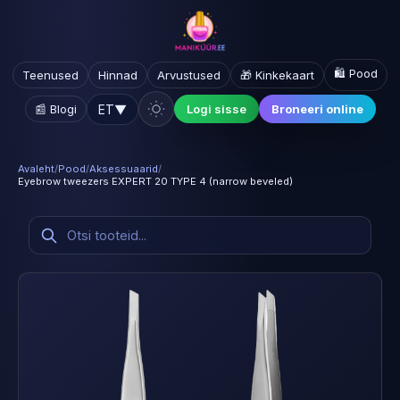
🛍️ Pood
Teenused
Hinnad
Arvustused
🎁 Kinkekaart
ET
▼
📰 Blogi
Logi sisse
Broneeri online
Avaleht
/
Pood
/
Aksessuaarid
/
Eyebrow tweezers EXPERT 20 TYPE 4 (narrow beveled)