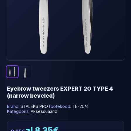
Eyebrow tweezers EXPERT 20 TYPE 4
(narrow beveled)
Bränd:
STALEKS PRO
Tootekood:
TE-20/4
Kategooria:
Aksessuaarid
al 8.35€