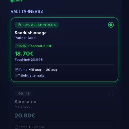
Laos
VALI TARNEVIIS
-10% ALLAHINDLUS
€
Soodushinnaga
Partneri laost
Säästad 2.10€
-10%
18.70€
Tavahind: 20.80€
Tarne
~15 aug — 20 aug
Täielik ettemaks
KIIRE
Kiire tarne
Meie laost
20.80€
Tarne 1-2 päeva