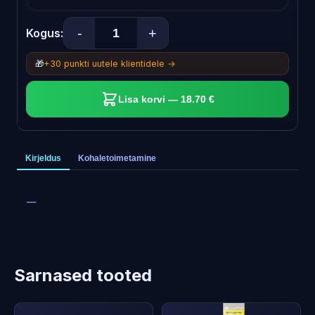
-
+
Kogus:
🎁
+30 punkti uutele klientidele →
Lisa korvi — 18.70 €
Kirjeldus
Kohaletoimetamine
—
Sarnased tooted