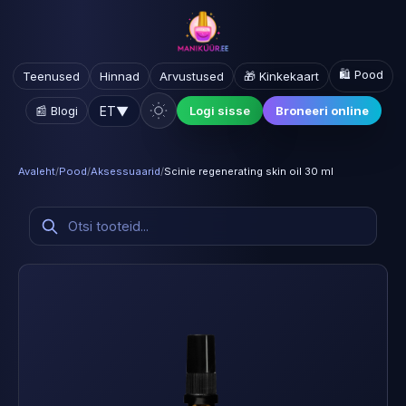
🛍️ Pood
Teenused
Hinnad
Arvustused
🎁 Kinkekaart
ET
▼
📰 Blogi
Logi sisse
Broneeri online
Avaleht
/
Pood
/
Aksessuaarid
/
Scinie regenerating skin oil 30 ml