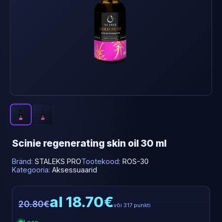
Scinie regenerating skin oil 30 ml
Bränd:
STALEKS PRO
Tootekood:
ROS-30
Kategooria:
Aksessuaarid
al 18.70€
20.80€
või 317 punkti