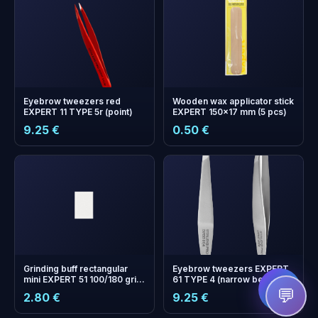
Eyebrow tweezers red
Wooden wax applicator stick
EXPERT 11 TYPE 5r (point)
EXPERT 150x17 mm (5 pcs)
9.25 €
0.50 €
+
0
boonuspunkti
Kogu ja säästa järgmisel
ostul!
Grinding buff rectangular
Eyebrow tweezers EXPERT
mini EXPERT 51 100/180 grit
61 TYPE 4 (narrow beveled)
(50 pcs)
💬
2.80 €
9.25 €