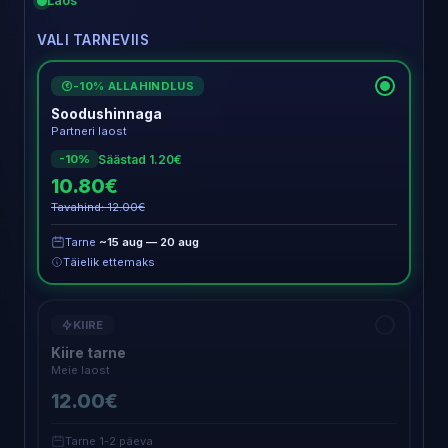
Laos
VALI TARNEVIIS
-10% ALLAHINDLUS
€
Soodushinnaga
Partneri laost
Säästad 1.20€
-10%
10.80€
Tavahind: 12.00€
Tarne
~15 aug — 20 aug
Täielik ettemaks
KIIRE
Kiire tarne
Meie laost
12.00€
Tarne 1-2 päeva