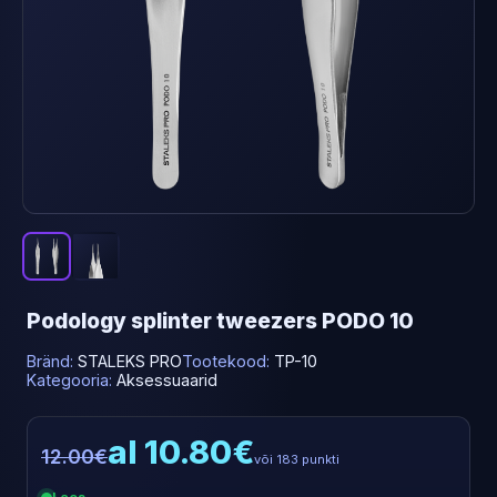
Podology splinter tweezers PODO 10
Bränd:
STALEKS PRO
Tootekood:
TP-10
Kategooria:
Aksessuaarid
al 10.80€
12.00€
või 183 punkti