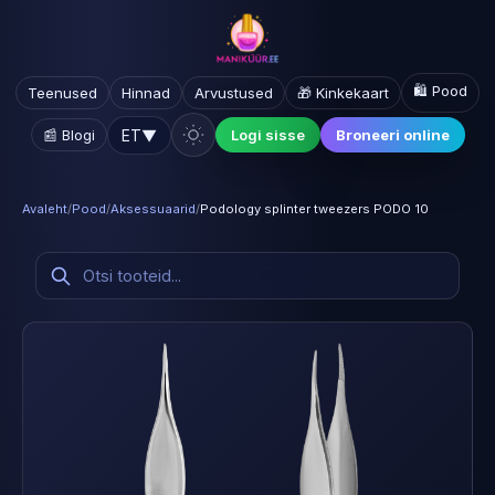
🛍️ Pood
Teenused
Hinnad
Arvustused
🎁 Kinkekaart
ET
▼
📰 Blogi
Logi sisse
Broneeri online
Avaleht
/
Pood
/
Aksessuaarid
/
Podology splinter tweezers PODO 10