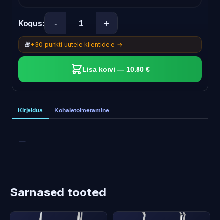
-
+
Kogus:
🎁
+30 punkti uutele klientidele →
Lisa korvi — 10.80 €
Kirjeldus
Kohaletoimetamine
—
Sarnased tooted