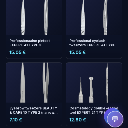
Professionaalne pintset
Professional eyelash
EXPERT 41 TYPE 3
tweezers EXPERT 41 TYPE 9
(L-shaped, 35')
15.05 €
15.05 €
+
0
boonuspunkti
Kogu ja säästa järgmisel
ostul!
Eyebrow tweezers BEAUTY
Cosmetology double-ended
& CARE 10 TYPE 2 (narrow
tool EXPERT 21 TYPE 4 (Uno
straight)
spoon with larger hole size
💬
7.10 €
12.80 €
and Vidal needle straight)