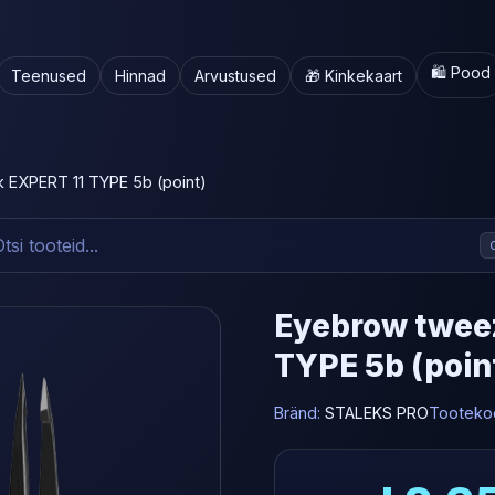
🛍️ Pood
Teenused
Hinnad
Arvustused
🎁 Kinkekaart
 EXPERT 11 TYPE 5b (point)
Eyebrow tweez
TYPE 5b (poin
Bränd:
STALEKS PRO
Tooteko