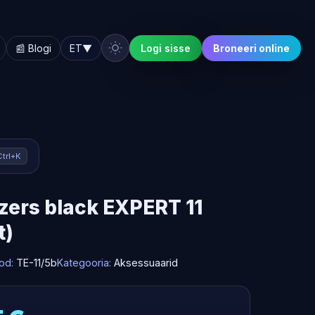
📰 Blogi
ET
▼
Logi sisse
Broneeri online
Ctrl+K
ers black EXPERT 11
t)
od:
TE-11/5b
Kategooria:
Aksessuaarid