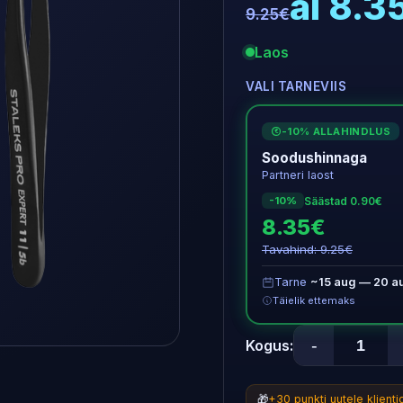
al 8.3
9.25€
Laos
VALI TARNEVIIS
-10% ALLAHINDLUS
€
Soodushinnaga
Partneri laost
Säästad 0.90€
-10%
8.35€
Tavahind: 9.25€
Tarne
~15 aug — 20 a
Täielik ettemaks
-
Kogus:
🎁
+30 punkti uutele klient