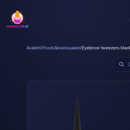
Avaleht
/
Pood
/
Aksessuaarid
/
Eyebrow tweezers black