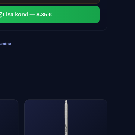
Lisa korvi — 8.35 €
tamine