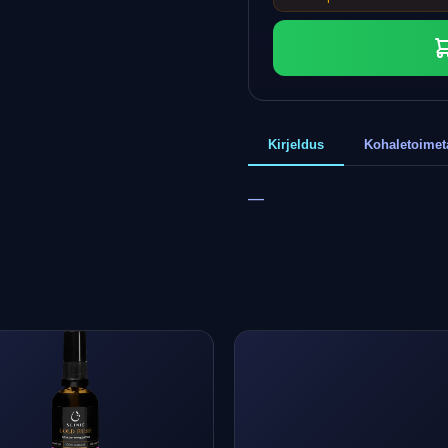
Kirjeldus
Kohaletoime
—