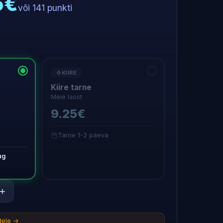
5€
või 141 punkti
KIIRE
Kiire tarne
Meie laost
9.25€
Tarne 1-2 päeva
ug
+
idele →