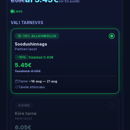
6.05€
või 92 punkti
Laos
VALI TARNEVIIS
-10% ALLAHINDLUS
€
Soodushinnaga
Partneri laost
Säästad 0.60€
-10%
5.45€
Tavahind: 6.05€
Tarne
~16 aug — 21 aug
Täielik ettemaks
KIIRE
Kiire tarne
Meie laost
6.05€