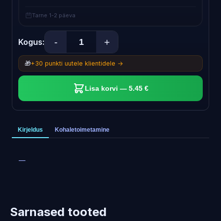
Tarne 1-2 päeva
-
+
Kogus:
🎁
+30 punkti uutele klientidele →
Lisa korvi — 5.45 €
Kirjeldus
Kohaletoimetamine
—
Sarnased tooted