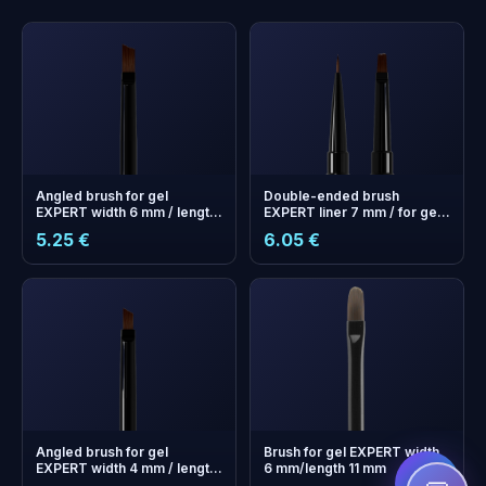
Angled brush for gel
Double-ended brush
EXPERT width 6 mm / length
EXPERT liner 7 mm / for gel
9 mm
7mm
5.25 €
6.05 €
+
0
boonuspunkti
Kogu ja säästa järgmisel
ostul!
Angled brush for gel
Brush for gel EXPERT width
EXPERT width 4 mm / length
6 mm/length 11 mm
7 mm