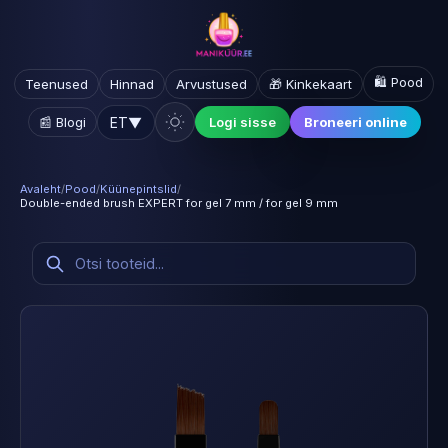
🛍️ Pood
Teenused
Hinnad
Arvustused
🎁 Kinkekaart
ET
▼
📰 Blogi
Logi sisse
Broneeri online
Avaleht
/
Pood
/
Küünepintslid
/
Double-ended brush EXPERT for gel 7 mm / for gel 9 mm