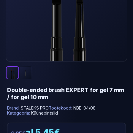
Double-ended brush EXPERT for gel 7 mm
/ for gel 10 mm
Bränd:
STALEKS PRO
Tootekood:
NBE-04/08
Kategooria:
Küünepintslid
al 5.45€