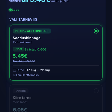
6.05€
või 92 punkti
Laos
VALI TARNEVIIS
-10% ALLAHINDLUS
€
Soodushinnaga
Partneri laost
Säästad 0.60€
-10%
5.45€
Tavahind: 6.05€
Tarne
~17 aug — 22 aug
Täielik ettemaks
KIIRE
Kiire tarne
Meie laost
6.05€