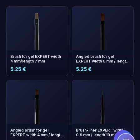
Brush for gel EXPERT width
Angled brush for gel
4 mm/length 7 mm
EXPERT width 6 mm / length
9 mm
5.25 €
5.25 €
+
0
boonuspunkti
Kogu ja säästa järgmisel
ostul!
Angled brush for gel
Brush-liner EXPERT width
EXPERT width 4 mm / length
0.9 mm / length 10 mm
7 mm