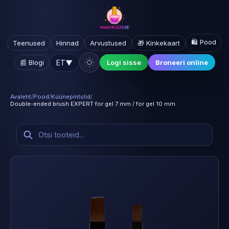
🛍️ Pood
Teenused
Hinnad
Arvustused
🎁 Kinkekaart
ET
▼
📰 Blogi
Logi sisse
Broneeri online
Avaleht
/
Pood
/
Küünepintslid
/
Double-ended brush EXPERT for gel 7 mm / for gel 10 mm