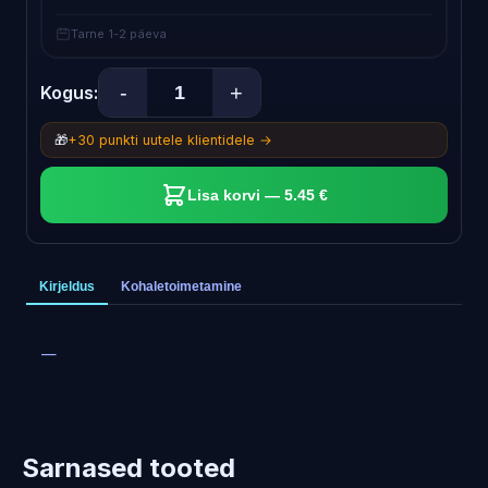
Tarne 1-2 päeva
-
+
Kogus:
🎁
+30 punkti uutele klientidele →
Lisa korvi — 5.45 €
Kirjeldus
Kohaletoimetamine
—
Sarnased tooted