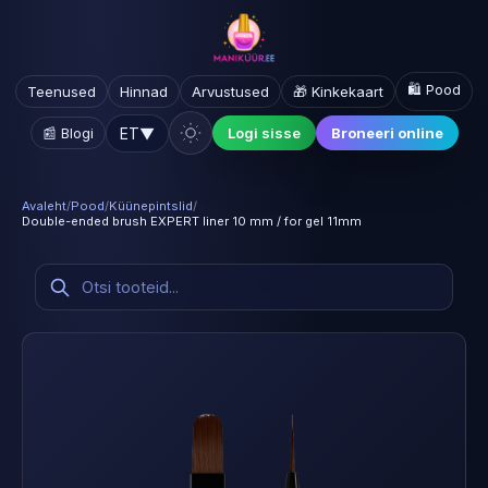
🛍️ Pood
Teenused
Hinnad
Arvustused
🎁 Kinkekaart
ET
▼
📰 Blogi
Logi sisse
Broneeri online
Avaleht
/
Pood
/
Küünepintslid
/
Double-ended brush EXPERT liner 10 mm / for gel 11mm