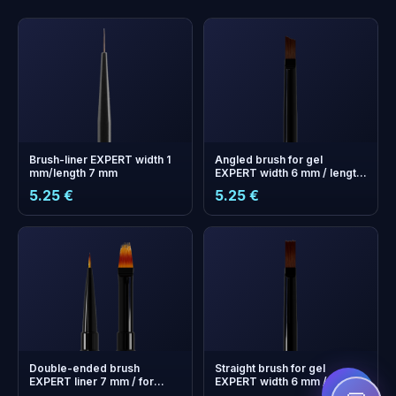
Brush-liner EXPERT width 1
Angled brush for gel
mm/length 7 mm
EXPERT width 6 mm / length
9 mm
5.25 €
5.25 €
+
0
boonuspunkti
Kogu ja säästa järgmisel
ostul!
Double-ended brush
Straight brush for gel
EXPERT liner 7 mm / for
EXPERT width 6 mm / length
gradient 11 mm
10 mm