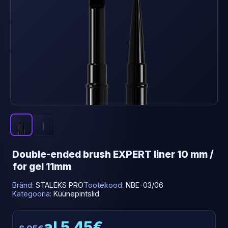
Double-ended brush EXPERT liner 10 mm /
for gel 11mm
Bränd:
STALEKS PRO
Tootekood:
NBE-03/06
Kategooria:
Küünepintslid
al 5.45€