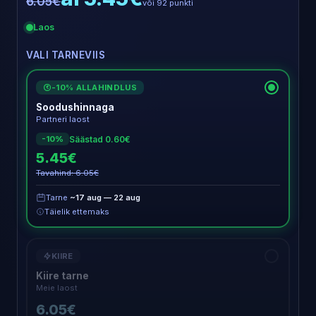
6.05€
või 92 punkti
Laos
VALI TARNEVIIS
-10% ALLAHINDLUS
€
Soodushinnaga
Partneri laost
Säästad 0.60€
-10%
5.45€
Tavahind: 6.05€
Tarne
~17 aug — 22 aug
Täielik ettemaks
KIIRE
Kiire tarne
Meie laost
6.05€