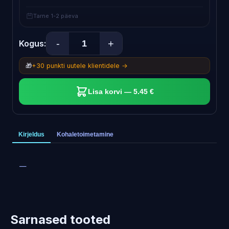
Tarne 1-2 päeva
-
+
Kogus:
🎁
+30 punkti uutele klientidele →
Lisa korvi — 5.45 €
Kirjeldus
Kohaletoimetamine
—
Sarnased tooted