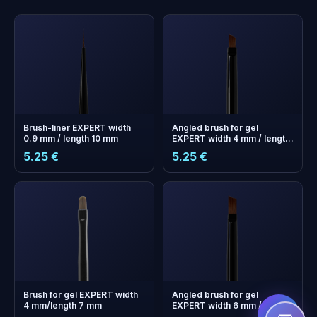
Brush-liner EXPERT width
Angled brush for gel
0.9 mm / length 10 mm
EXPERT width 4 mm / length
7 mm
5.25 €
5.25 €
+
0
boonuspunkti
Kogu ja säästa järgmisel
ostul!
Brush for gel EXPERT width
Angled brush for gel
4 mm/length 7 mm
EXPERT width 6 mm / length
9 mm