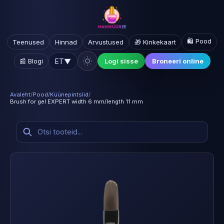
🛍️ Pood
Teenused
Hinnad
Arvustused
🎁 Kinkekaart
ET
▼
📰 Blogi
Logi sisse
Broneeri online
Avaleht
/
Pood
/
Küünepintslid
/
Brush for gel EXPERT width 6 mm/length 11 mm