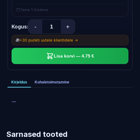
Tarne 1-2 päeva
-
+
Kogus:
🎁
+30 punkti uutele klientidele →
Lisa korvi — 4.75 €
Kirjeldus
Kohaletoimetamine
—
Sarnased tooted