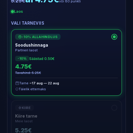
5.25€
või 80 punkti
Laos
VALI TARNEVIIS
-10% ALLAHINDLUS
€
Soodushinnaga
Partneri laost
Säästad 0.50€
-10%
4.75€
Tavahind: 5.25€
Tarne
~17 aug — 22 aug
Täielik ettemaks
KIIRE
Kiire tarne
Meie laost
5.25€