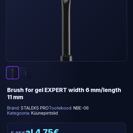
Brush for gel EXPERT width 6 mm/length
11 mm
Bränd:
STALEKS PRO
Tootekood:
NBE-06
Kategooria:
Küünepintslid
al 4.75€