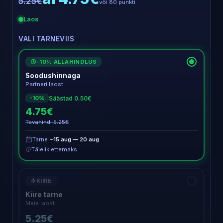
5.25€
või 80 punkti
Laos
VALI TARNEVIIS
-10% ALLAHINDLUS
€
Soodushinnaga
Partneri laost
Säästad 0.50€
-10%
4.75€
Tavahind: 5.25€
Tarne
~15 aug — 20 aug
Täielik ettemaks
KIIRE
Kiire tarne
Meie laost
5.25€