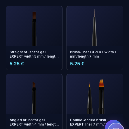
Straight brush for gel
Brush-liner EXPERT width 1
EXPERT width 5 mm / length
mm/length 7 mm
8.5 mm
5.25 €
5.25 €
+
0
boonuspunkti
Kogu ja säästa järgmisel
ostul!
Angled brush for gel
Double-ended brush
EXPERT width 4 mm / length
EXPERT liner 7 mm / for
7 mm
gradient 11 mm