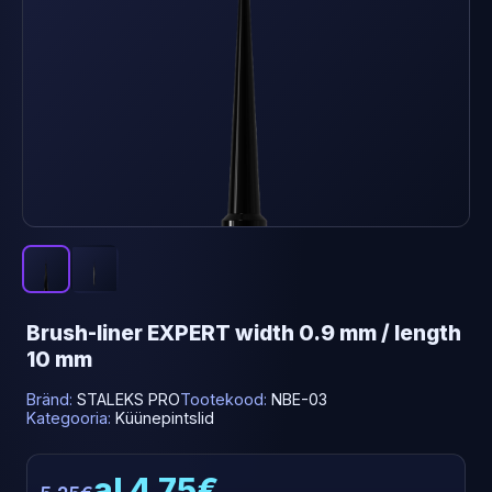
Brush-liner EXPERT width 0.9 mm / length
10 mm
Bränd:
STALEKS PRO
Tootekood:
NBE-03
Kategooria:
Küünepintslid
al 4.75€