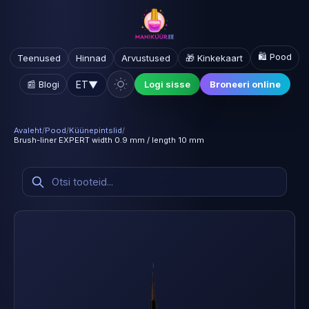
🛍️ Pood
Teenused
Hinnad
Arvustused
🎁 Kinkekaart
ET
▼
📰 Blogi
Logi sisse
Broneeri online
Avaleht
/
Pood
/
Küünepintslid
/
Brush-liner EXPERT width 0.9 mm / length 10 mm