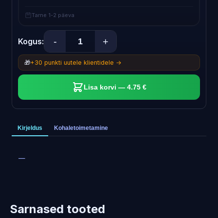
Tarne 1-2 päeva
-
+
Kogus:
🎁
+30 punkti uutele klientidele →
Lisa korvi — 4.75 €
Kirjeldus
Kohaletoimetamine
—
Sarnased tooted