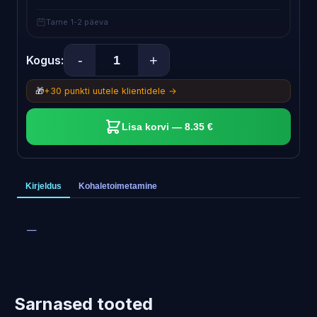
Tarne 1-2 päeva
-
+
Kogus:
🎁
+30 punkti uutele klientidele →
Lisa korvi — 8.35 €
Kirjeldus
Kohaletoimetamine
—
Sarnased tooted