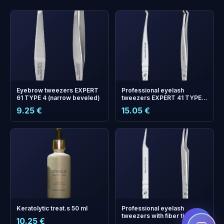
Eyebrow tweezers EXPERT
Professional eyelash
61 TYPE 4 (narrow beveled)
tweezers EXPERT 41 TYPE 9
(L-shaped, 35')
9.25 €
15.05 €
+
0
boonuspunkti
Kogu ja säästa järgmisel
ostul!
Keratolytic treat.s 50 ml
Professional eyelash
tweezers with fiber tips
10.25 €
EXPERT 45 TYPE 8 (mini L)