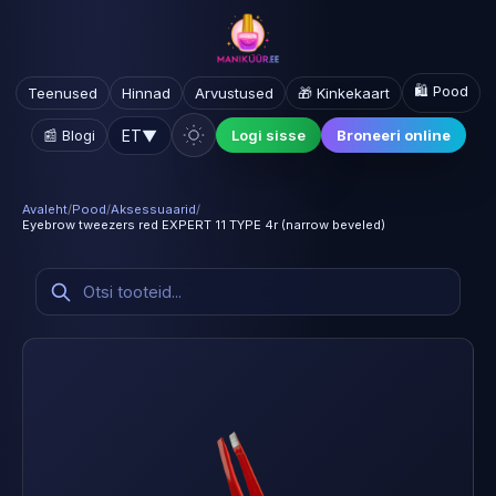
🛍️ Pood
Teenused
Hinnad
Arvustused
🎁 Kinkekaart
ET
▼
📰 Blogi
Logi sisse
Broneeri online
Avaleht
/
Pood
/
Aksessuaarid
/
Eyebrow tweezers red EXPERT 11 TYPE 4r (narrow beveled)