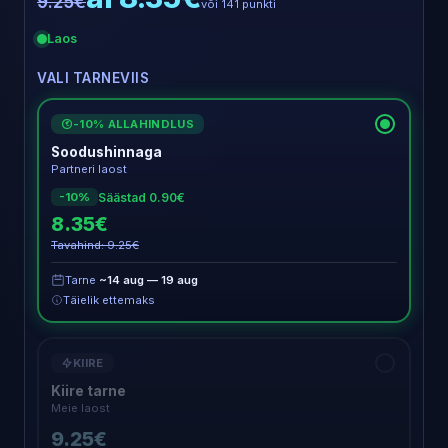
9.25€
või 141 punkti
Laos
VALI TARNEVIIS
-10% ALLAHINDLUS
€
Soodushinnaga
Partneri laost
Säästad 0.90€
-10%
8.35€
Tavahind: 9.25€
Tarne
~14 aug — 19 aug
Täielik ettemaks
KIIRE
Kiire tarne
Meie laost
9.25€