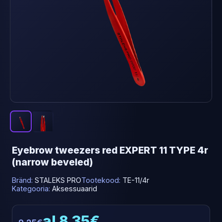
Eyebrow tweezers red EXPERT 11 TYPE 4r
(narrow beveled)
Bränd:
STALEKS PRO
Tootekood:
TE-11/4r
Kategooria:
Aksessuaarid
al 8.35€