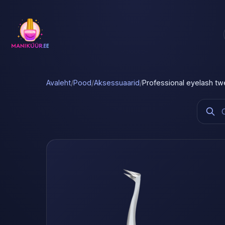
Avaleht
/
Pood
/
Aksessuaarid
/
Professional eyelash t