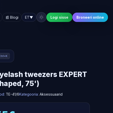
📰 Blogi
ET
▼
Logi sisse
Broneeri online
Ctrl+K
eyelash tweezers EXPERT
haped, 75')
od:
TE-41/6
Kategooria:
Aksessuaarid