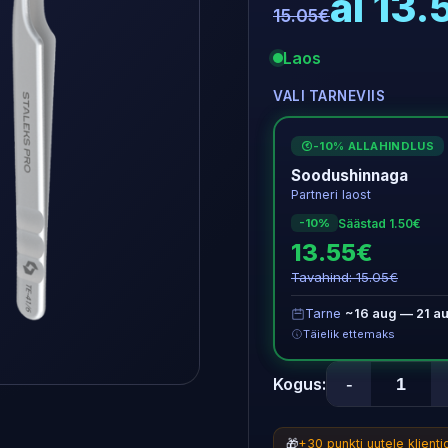
al 13
15.05€
Laos
VALI TARNEVIIS
-10% ALLAHINDLUS
€
Soodushinnaga
Partneri laost
Säästad 1.50€
-10%
13.55€
Tavahind: 15.05€
Tarne
~16 aug — 21 a
Täielik ettemaks
-
Kogus:
🎁
+30 punkti uutele klient