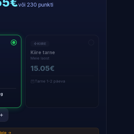
.55€
või 230 punkti
KIIRE
Kiire tarne
Meie laost
15.05€
Tarne 1-2 päeva
ug
+
idele →