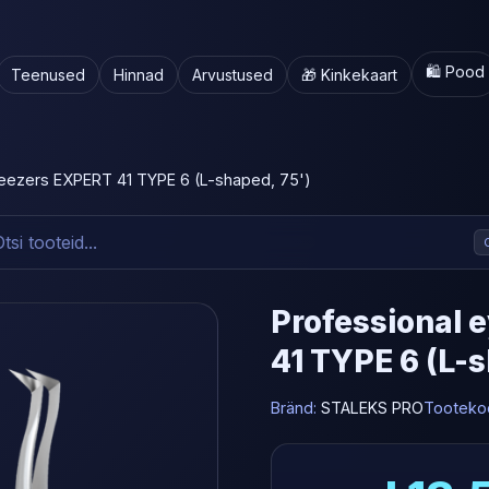
🛍️ Pood
Teenused
Hinnad
Arvustused
🎁 Kinkekaart
weezers EXPERT 41 TYPE 6 (L-shaped, 75')
Professional 
41 TYPE 6 (L-s
Bränd:
STALEKS PRO
Tooteko