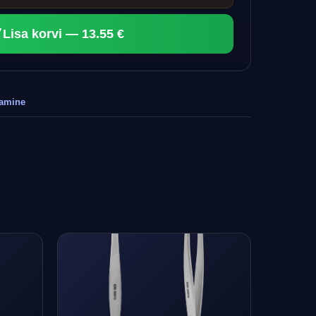
Lisa korvi — 13.55 €
tamine