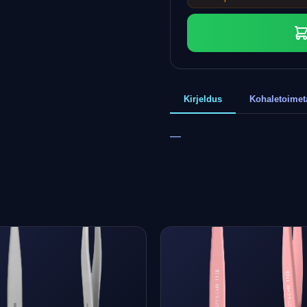
Kirjeldus
Kohaletoime
—