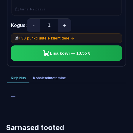
Tarne 1-2 päeva
-
+
Kogus:
🎁
+30 punkti uutele klientidele →
Lisa korvi — 13.55 €
Kirjeldus
Kohaletoimetamine
—
Sarnased tooted