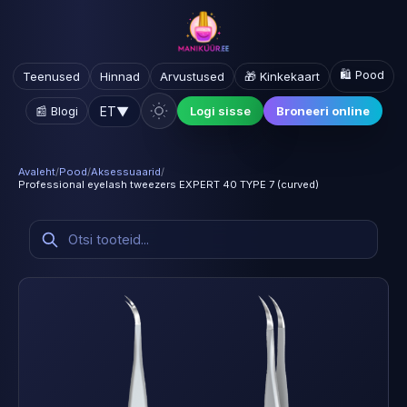
🛍️ Pood
Teenused
Hinnad
Arvustused
🎁 Kinkekaart
ET
▼
📰 Blogi
Logi sisse
Broneeri online
Avaleht
/
Pood
/
Aksessuaarid
/
Professional eyelash tweezers EXPERT 40 TYPE 7 (curved)