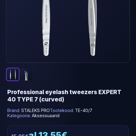
Professional eyelash tweezers EXPERT
40 TYPE 7 (curved)
Bränd:
STALEKS PRO
Tootekood:
TE-40/7
Kategooria:
Aksessuaarid
al 13.55€