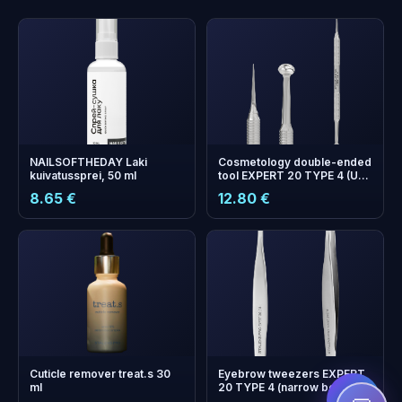
NAILSOFTHEDAY Laki
Cosmetology double-ended
kuivatussprei, 50 ml
tool EXPERT 20 TYPE 4 (Uno
spoon and Vidal needle
8.65 €
12.80 €
straight)
+
0
boonuspunkti
Kogu ja säästa järgmisel
ostul!
Cuticle remover treat.s 30
Eyebrow tweezers EXPERT
ml
20 TYPE 4 (narrow beveled)