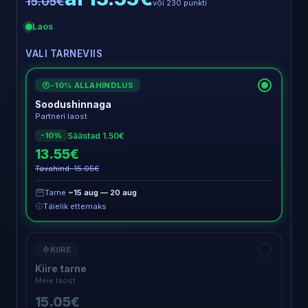
15.05€
või 230 punkti
Laos
VALI TARNEVIIS
-10% ALLAHINDLUS
€
Soodushinnaga
Partneri laost
Säästad 1.50€
-10%
13.55€
Tavahind: 15.05€
Tarne
~15 aug — 20 aug
Täielik ettemaks
KIIRE
Kiire tarne
Meie laost
15.05€