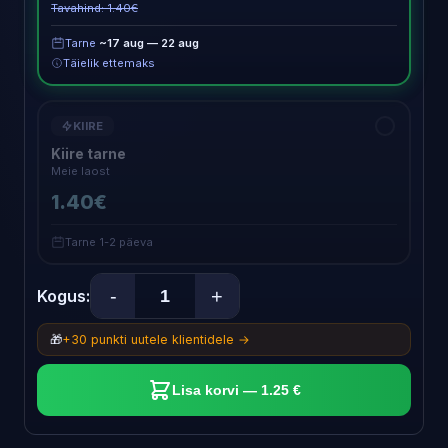
Tavahind: 1.40€
Tarne
~17 aug — 22 aug
Täielik ettemaks
KIIRE
Kiire tarne
Meie laost
1.40€
Tarne 1-2 päeva
-
+
Kogus:
🎁
+30 punkti uutele klientidele →
Lisa korvi — 1.25 €