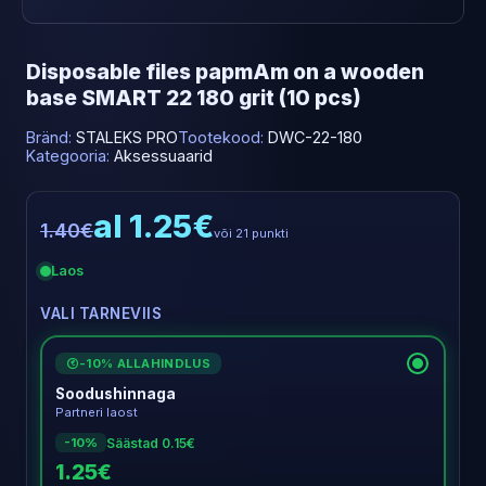
Disposable files papmAm on a wooden
base SMART 22 180 grit (10 pcs)
Bränd:
STALEKS PRO
Tootekood:
DWC-22-180
Kategooria:
Aksessuaarid
al 1.25€
1.40€
või 21 punkti
Laos
VALI TARNEVIIS
-10% ALLAHINDLUS
€
Soodushinnaga
Partneri laost
Säästad 0.15€
-10%
1.25€