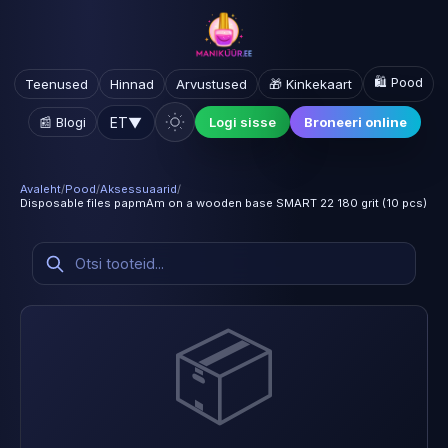
🛍️ Pood
Teenused
Hinnad
Arvustused
🎁 Kinkekaart
ET
▼
📰 Blogi
Logi sisse
Broneeri online
Avaleht
/
Pood
/
Aksessuaarid
/
Disposable files papmAm on a wooden base SMART 22 180 grit (10 pcs)
📦