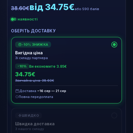
від 34.75€
38.60€
або 590 балів
В наявності
ОБЕРІТЬ ДОСТАВКУ
-10% ЗНИЖКА
€
Вигідна ціна
Зі складу партнера
Ви економите 3.85€
-10%
34.75€
Звичайна ціна: 38.60€
Доставка
~16 сер — 21 сер
Повна передоплата
ШВИДКО
Швидка доставка
З нашого складу