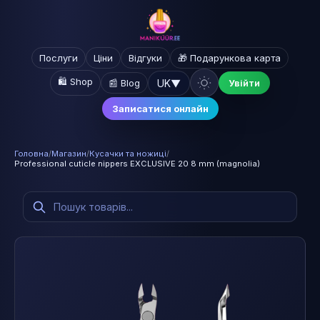
Послуги
Ціни
Відгуки
🎁 Подарункова карта
🛍️ Shop
UK
▼
📰 Blog
Увійти
Записатися онлайн
Головна
/
Магазин
/
Кусачки та ножиці
/
Professional cuticle nippers EXCLUSIVE 20 8 mm (magnolia)