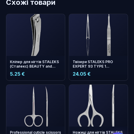
Схожі товари
Кліпер для нігтів STALEKS
Твізери STALEKS PRO
(Сталекс) BEAUTY and
EXPERT 93 TYPE 1
CARE 11
професійні
5.25 €
24.05 €
бонусних
+
0
балів
Збирайте і економте на
наступному замовленні!
Professional cuticle scissors
Ножиці для нігтів STALEKS