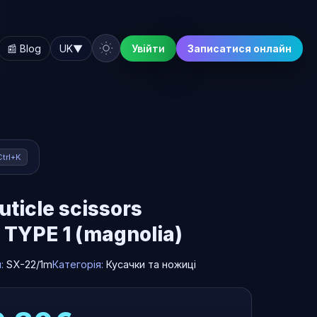
📰 Blog
UK
▼
Увійти
Записатися онлайн
Ctrl+K
uticle scissors
TYPE 1 (magnolia)
л:
SX-22/1m
Категорія:
Кусачки та ножиці