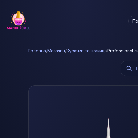
По
Головна
/
Магазин
/
Кусачки та ножиці
/
Professional c