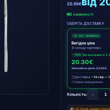
від 2
22.55€
В наявності
ОБЕРІТЬ ДОСТАВКУ
-10% ЗНИЖКА
€
Вигідна ціна
Зі складу партнера
Ви економите 2.
-10%
20.30€
Звичайна ціна: 22.55€
Доставка
~14 сер — 
Повна передоплата
-
Кількість:
🎁
+30 балів новим клієн