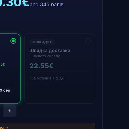
0.30€
або 345 балів
ШВИДКО
Швидка доставка
З нашого складу
22.55€
25€
Доставка 1-2 дні
19 сер
+
там →