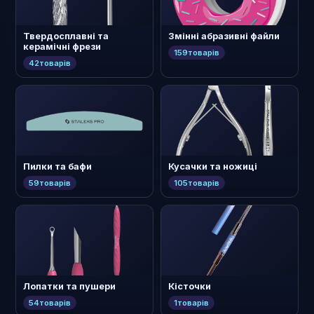
Твердосплавні та
Змінні абразивні файли
керамічні фрези
159
товарів
42
товарів
Пилки та бафи
Кусачки та ножиці
59
товарів
105
товарів
Лопатки та пушери
Кісточки
54
товарів
1
товарів