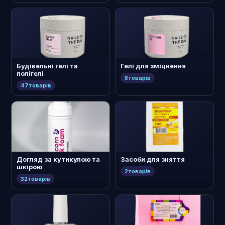
Будівельні гелі та
Гелі для зміцнення
полігелі
8
товарів
47
товарів
Догляд за кутикулою та
Засоби для зняття
шкірою
2
товарів
32
товарів