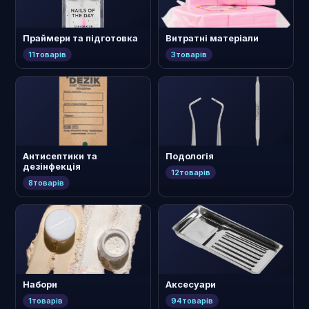
Праймери та підготовка
Витратні матеріали
11
товарів
3
товарів
Антисептики та
Подологія
дезінфекція
12
товарів
8
товарів
Набори
Аксесуари
1
товарів
94
товарів