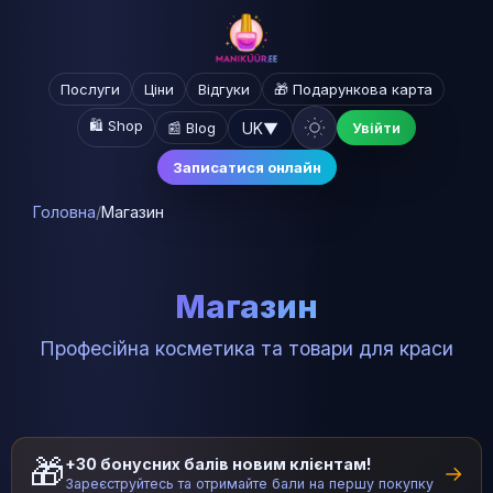
Послуги
Ціни
Відгуки
🎁 Подарункова карта
🛍️ Shop
UK
▼
📰 Blog
Увійти
Записатися онлайн
Головна
/
Магазин
Магазин
Професійна косметика та товари для краси
🎁
+30 бонусних балів новим клієнтам!
→
Зареєструйтесь та отримайте бали на першу покупку