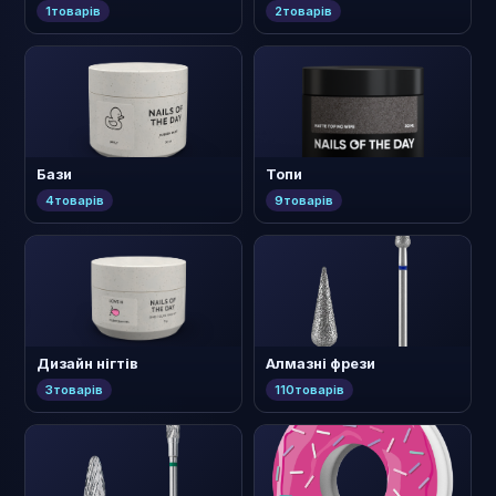
1
товарів
2
товарів
Бази
Топи
4
товарів
9
товарів
Дизайн нігтів
Алмазні фрези
3
товарів
110
товарів