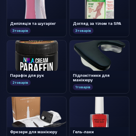
Депіляція та шугарінг
Догляд за тілом та SPA
3
товарів
3
товарів
Парафін для рук
Підлокітники для
манікюру
2
товарів
1
товарів
Фрезери для манікюру
Гель-лаки