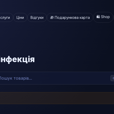
🛍️ Shop
слуги
Ціни
Відгуки
🎁 Подарункова карта
інфекція