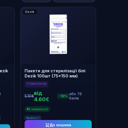
Dezik
€
В наявності
ezik
Пакети для стерилізації білі
Dezik 100шт (75×150 мм)
Стерилізатор
від
3
або 78
5.10€
-10%
4.60€
балів
В наявності
Kesklinn:1
До кошика