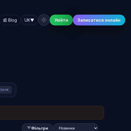
📰 Blog
UK
▼
Увійти
Записатися онлайн
Ctrl+K
Фільтри