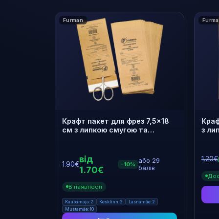
Furman
Furm
ВИРОБНИК
ОБ'ЄМ
Furman
Dezik
1000 мл
250 мл
5
3
1
1
Крафт пакет для фрез 7,5×18
Краф
см з липкою смугою та
з ли
індикатором. 100 штук
інди
від
1.20€
або 29
1.90€
-10%
1.70€
балів
Дос
В наявності
Kaubamaja:2
Kesklinn:2
Lasnamäe:2
Mustamäe:10