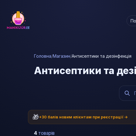
По
Головна
/
Магазин
/
Антисептики та дезінфекція
Антисептики та дез
🎁
+30 балів новим клієнтам при реєстрації →
4
товарів