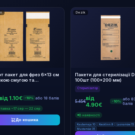
an
Dezik
ТИП
ЦІНА
€
500 мл
Дезинфектор
Стерилізатор
—
1
3
2
т пакет для фрез 6×13 см
Пакети для стерилізації D
пкою смугою та
100шт (100×200 мм)
катором. 100 штук
Стерилізатор
від 1.10€
від
або 18 балів
-10%
або 8
5.45€
-10%
4.90€
балів
тавка ~17 сер — 22 сер
В наявності
До кошика
Kaubamaja:10
Kesklinn:9
Lasnamäe:15
Mustamäe:35