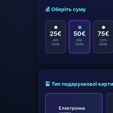
💰 Оберіть суму
25€
50€
75€
425
850
1275
балів
балів
балів
🎴 Тип подарункової карт
Електронна