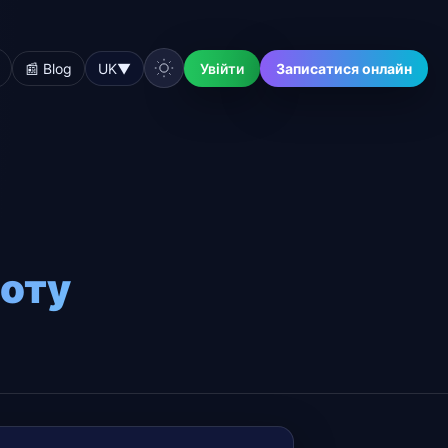
📰 Blog
UK
▼
Увійти
Записатися онлайн
боту