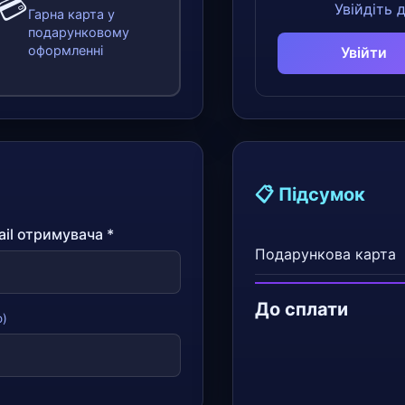
💳
Увійдіть 
Гарна карта у
подарунковому
оформленні
Увійти
📋 Підсумок
il отримувача *
Подарункова карта
До сплати
о)