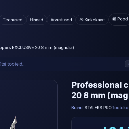
🛍️ Pood
Teenused
Hinnad
Arvustused
🎁 Kinkekaart
 nippers EXCLUSIVE 20 8 mm (magnolia)
Professional 
20 8 mm (magn
Bränd:
STALEKS PRO
Tooteko