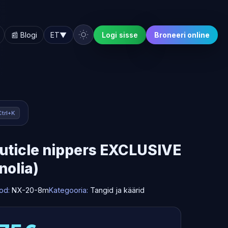
📰 Blogi
ET
▼
Logi sisse
Broneeri online
Ctrl+K
cuticle nippers EXCLUSIVE
olia)
od:
NX-20-8m
Kategooria:
Tangid ja käärid