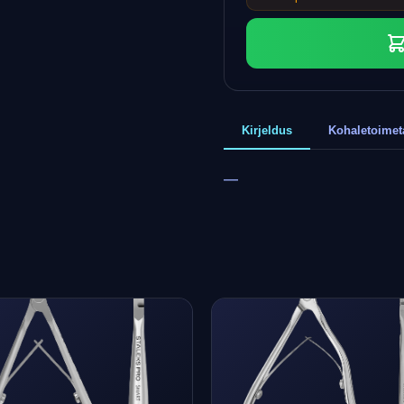
Kirjeldus
Kohaletoime
—