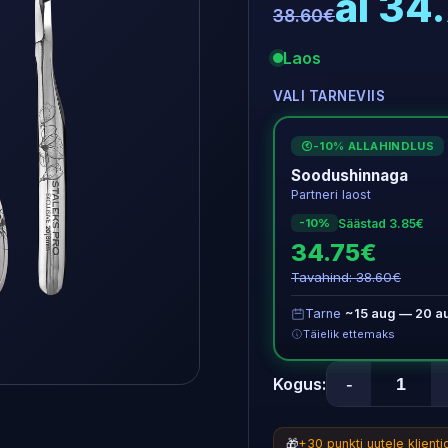
al 34
38.60€
Laos
VALI TARNEVIIS
-10% ALLAHINDLUS
€
Soodushinnaga
Partneri laost
Säästad 3.85€
-10%
34.75€
Tavahind: 38.60€
Tarne
~15 aug — 20 a
Täielik ettemaks
-
Kogus:
🎁
+30 punkti uutele klient