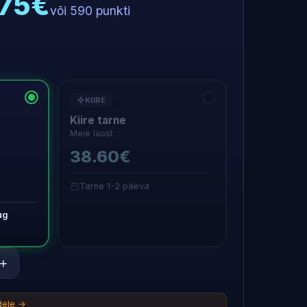
.75€
või 590 punkti
KIIRE
Kiire tarne
Meie laost
38.60€
Tarne 1-2 päeva
ug
+
idele →