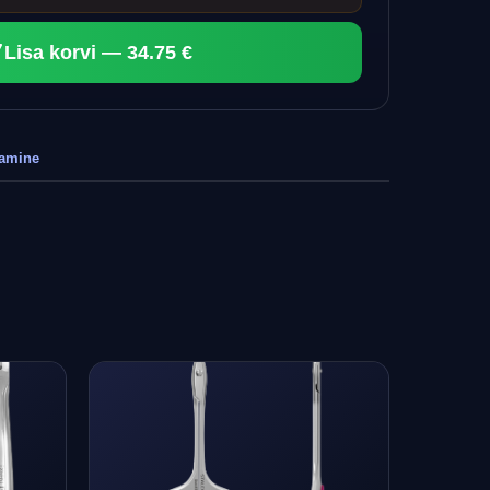
Lisa korvi — 34.75 €
tamine