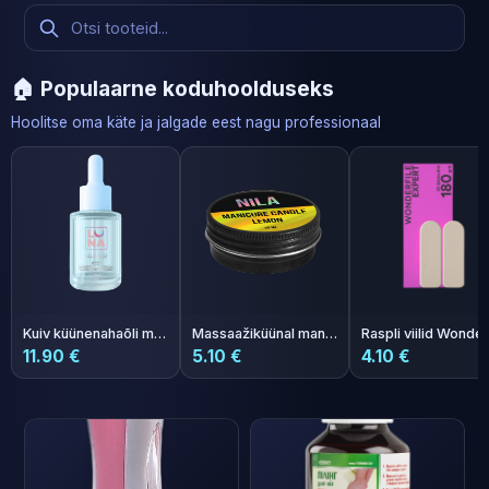
🏠 Populaarne koduhoolduseks
Hoolitse oma käte ja jalgade eest nagu professionaal
Kuiv küünenahaõli meloni aroomiga Photoshop Oil 30ml
Massaažiküünal maniküüriks Nila Lemon 30 ml
11.90 €
5.10 €
4.10 €