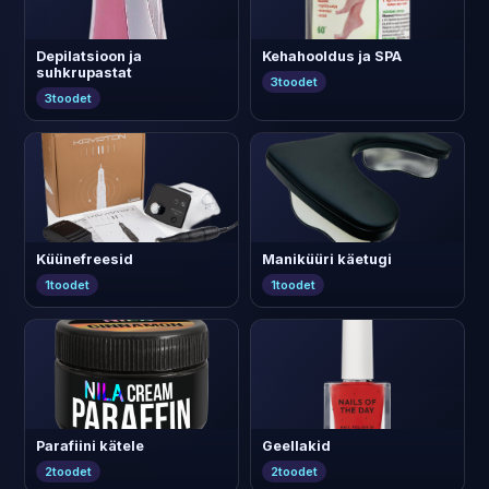
Depilatsioon ja
Kehahooldus ja SPA
suhkrupastat
3
toodet
3
toodet
Küünefreesid
Maniküüri käetugi
1
toodet
1
toodet
Parafiini kätele
Geellakid
2
toodet
2
toodet