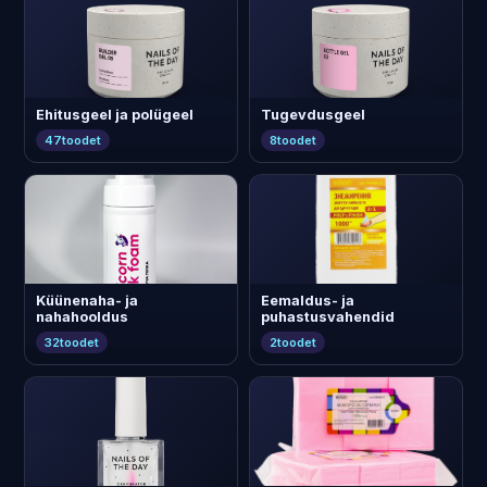
Ehitusgeel ja polügeel
Tugevdusgeel
47
toodet
8
toodet
Küünenaha- ja
Eemaldus- ja
nahahooldus
puhastusvahendid
32
toodet
2
toodet