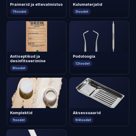
Praimerid ja ettevalmistus
Kulumaterjalid
11
toodet
3
toodet
Antiseptikud ja
Podoloogia
desinfitseerimine
12
toodet
8
toodet
Komplektid
Aksessuaarid
1
toodet
94
toodet