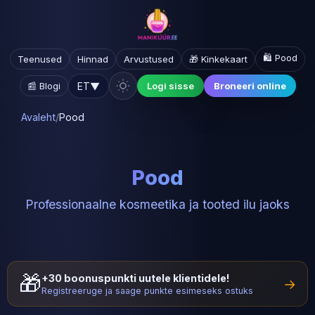
🛍️ Pood
Teenused
Hinnad
Arvustused
🎁 Kinkekaart
ET
▼
📰 Blogi
Logi sisse
Broneeri online
Avaleht
/
Pood
Pood
Professionaalne kosmeetika ja tooted ilu jaoks
🎁
+30 boonuspunkti uutele klientidele!
→
Registreeruge ja saage punkte esimeseks ostuks