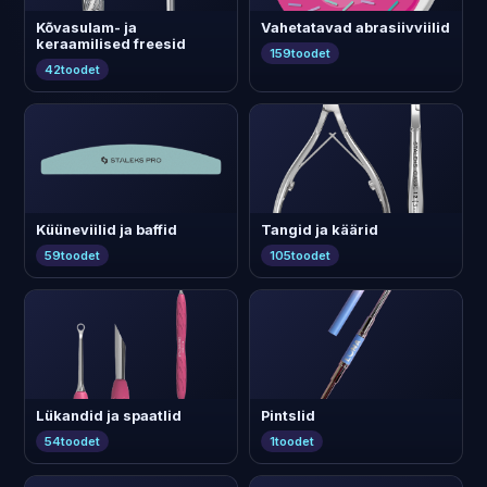
Kõvasulam- ja
Vahetatavad abrasiivviilid
keraamilised freesid
159
toodet
42
toodet
Küüneviilid ja baffid
Tangid ja käärid
59
toodet
105
toodet
Lükandid ja spaatlid
Pintslid
54
toodet
1
toodet