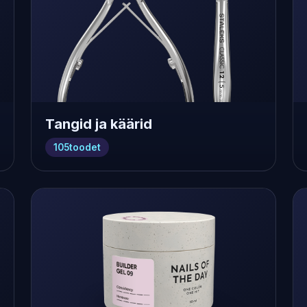
Tangid ja käärid
105
toodet