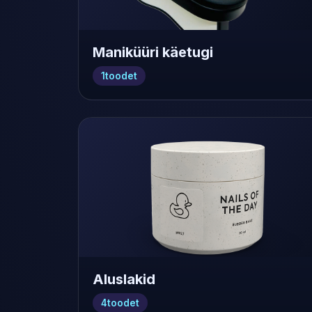
Maniküüri käetugi
1
toodet
Aluslakid
4
toodet