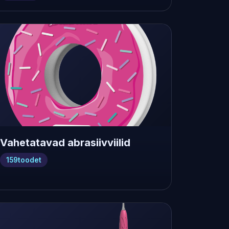
Vahetatavad abrasiivviilid
159
toodet