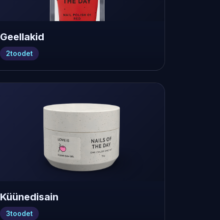
Geellakid
2
toodet
Küünedisain
3
toodet