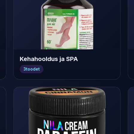
Kehahooldus ja SPA
3
toodet