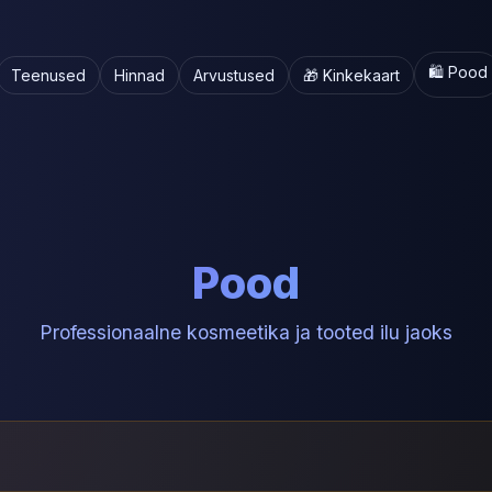
🛍️ Pood
Teenused
Hinnad
Arvustused
🎁 Kinkekaart
Pood
Professionaalne kosmeetika ja tooted ilu jaoks