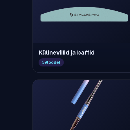
Küüneviilid ja baffid
59
toodet