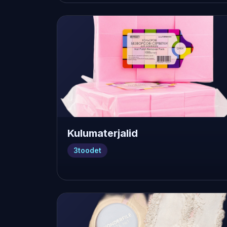
Kulumaterjalid
3
toodet