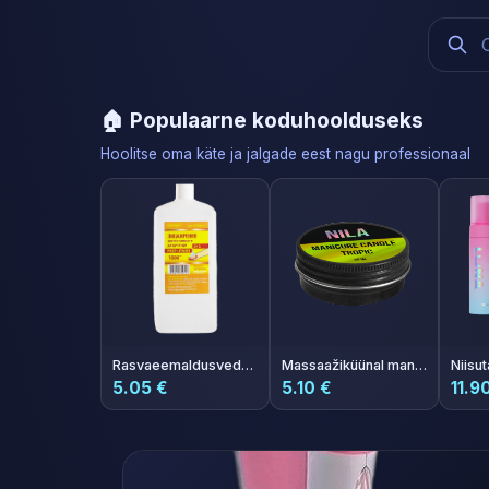
🏠 Populaarne koduhoolduseks
Hoolitse oma käte ja jalgade eest nagu professionaal
Rasvaeemaldusvedelik Prep&Finish Furman 1 L
Massaažiküünal maniküüriks Nila Tropik 30 ml
5.05 €
5.10 €
11.9