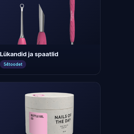
Lükandid ja spaatlid
54
toodet