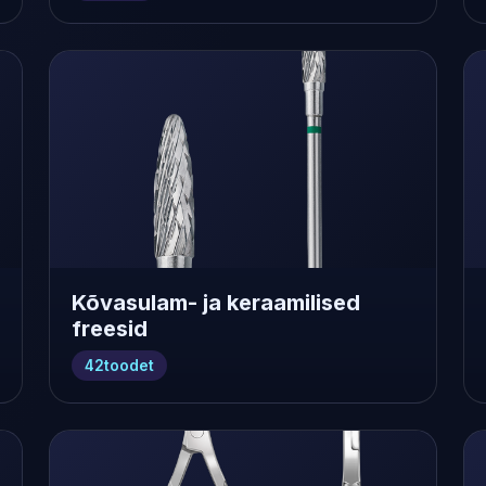
Kõvasulam- ja keraamilised
freesid
42
toodet