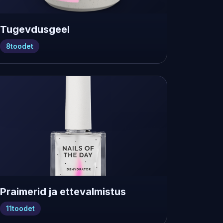
Tugevdusgeel
8
toodet
Praimerid ja ettevalmistus
11
toodet