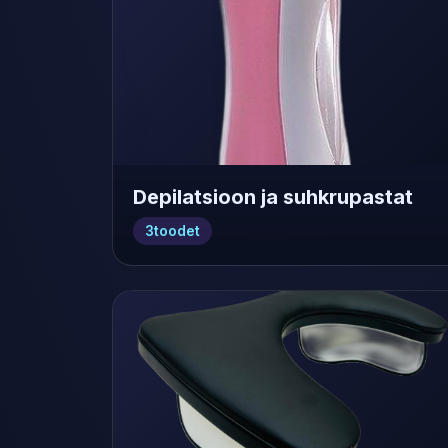
Depilatsioon ja suhkrupastat
3
toodet