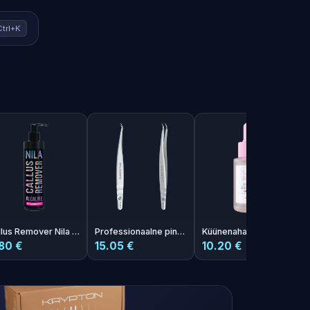
Ctrl+K
Callus Remover Nila Strawberry 250ml
Professionaalne pintset EXPERT 41 TYPE 3
Küünenaha eemaldaja Remover Light 40ml
80 €
15.05 €
10.20 €