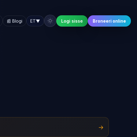
📰 Blogi
ET
▼
Logi sisse
Broneeri online
→