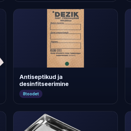
Antiseptikud ja
desinfitseerimine
8
toodet