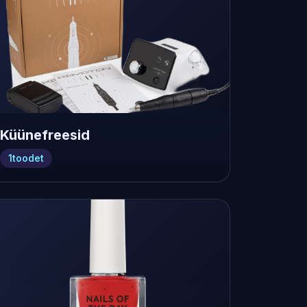
Küünefreesid
1
toodet