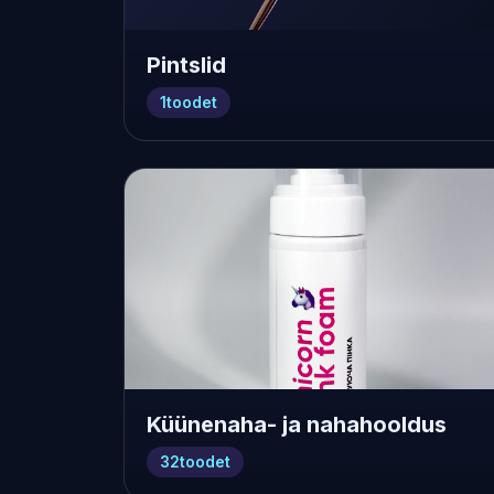
Pintslid
1
toodet
Küünenaha- ja nahahooldus
32
toodet