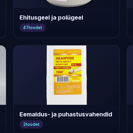
Ehitusgeel ja polügeel
47
toodet
Eemaldus- ja puhastusvahendid
2
toodet