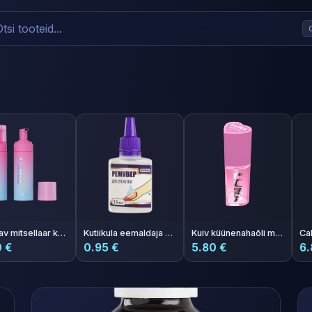
Niisutav mitsellaar kookose aroomiga Coconut Foam
Kutiikula eemaldaja Furman 33 ml
Kuiv küünenahaõli meloni aroomiga Photoshop Oil 5ml
0 €
0.95 €
5.80 €
6.