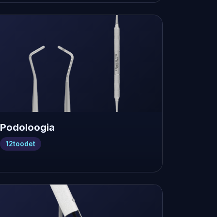
Podoloogia
12
toodet