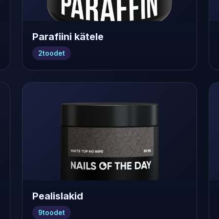
Parafiini kätele
2
toodet
Pealislakid
9
toodet