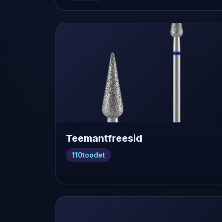
Teemantfreesid
110
toodet