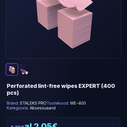
Perforated lint-free wipes EXPERT (400
pcs)
Bränd:
STALEKS PRO
Tootekood:
WE-400
Kategooria:
Aksessuaarid
al 2.05€