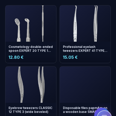
Cosmetology double-ended
Professional eyelash
spoon EXPERT 20 TYPE 1
tweezers EXPERT 41 TYPE 9
(Uno and oval spoon with 15
(L-shaped, 35')
12.80 €
15.05 €
holes)
+
0
boonuspunkti
Kogu ja säästa järgmisel
ostul!
Eyebrow tweezers CLASSIC
Disposable files papmAm on
12 TYPE 3 (wide beveled)
a wooden base SMART 22
150 grit (10 pcs)