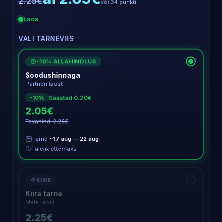
2.25€
või 34 punkti
Laos
VALI TARNEVIIS
-10% ALLAHINDLUS
€
Soodushinnaga
Partneri laost
Säästad 0.20€
-10%
2.05€
Tavahind: 2.25€
Tarne
~17 aug — 22 aug
Täielik ettemaks
KIIRE
Kiire tarne
Meie laost
2.25€