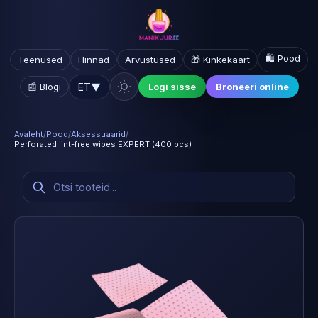
🛍️ Pood
Teenused
Hinnad
Arvustused
🎁 Kinkekaart
ET
▼
📰 Blogi
Logi sisse
Broneeri online
Avaleht
/
Pood
/
Aksessuaarid
/
Perforated lint-free wipes EXPERT (400 pcs)