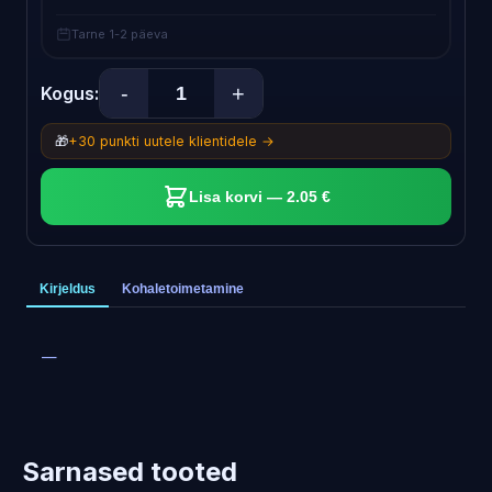
Tarne 1-2 päeva
-
+
Kogus:
🎁
+30 punkti uutele klientidele →
Lisa korvi — 2.05 €
Kirjeldus
Kohaletoimetamine
—
Sarnased tooted