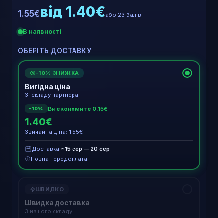
від 1.40€
1.55€
або 23 балів
В наявності
ОБЕРІТЬ ДОСТАВКУ
-10% ЗНИЖКА
€
Вигідна ціна
Зі складу партнера
Ви економите 0.15€
-10%
1.40€
Звичайна ціна: 1.55€
Доставка
~15 сер — 20 сер
Повна передоплата
ШВИДКО
Швидка доставка
З нашого складу