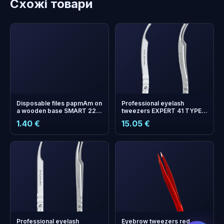
Схожі товари
Disposable files papmAm on
Professional eyelash
a wooden base SMART 22
tweezers EXPERT 41 TYPE 2
150 grit (10 pcs)
(L-shaped, 40')
1.40 €
15.05 €
бонусних
+
0
балів
Збирайте і економте на
наступному замовленні!
Professional eyelash
Eyebrow tweezers red