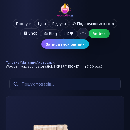
Послуги
Ціни
Відгуки
🎁 Подарункова карта
🛍️ Shop
UK
▼
📰 Blog
Увійти
Записатися онлайн
Головна
/
Магазин
/
Аксесуари
/
Wooden wax applicator stick EXPERT 150x17 mm (100 pcs)