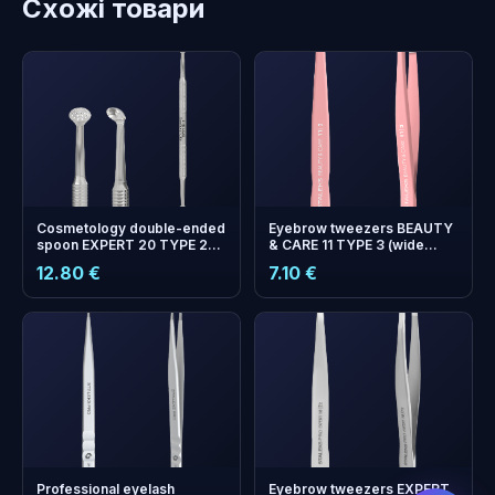
Схожі товари
Cosmetology double-ended
Eyebrow tweezers BEAUTY
spoon EXPERT 20 TYPE 2
& CARE 11 TYPE 3 (wide
(Uno and round spoon with
beveled)
12.80 €
7.10 €
19 holes)
бонусних
+
0
балів
Збирайте і економте на
наступному замовленні!
Professional eyelash
Eyebrow tweezers EXPERT