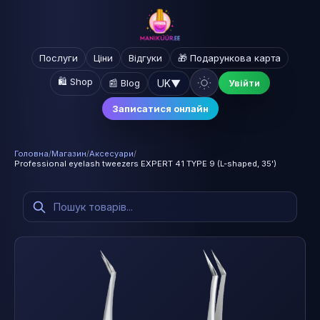
Послуги
Ціни
Відгуки
🎁 Подарункова карта
🛍️ Shop
UK
▼
📰 Blog
Увійти
Записатися онлайн
Головна
/
Магазин
/
Аксесуари
/
Professional eyelash tweezers EXPERT 41 TYPE 9 (L-shaped, 35')