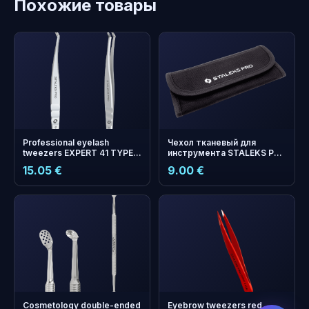
Похожие товары
Professional eyelash
Чехол тканевый для
tweezers EXPERT 41 TYPE 9
инструмента STALEKS PRO
(L-shaped, 35')
CS-14
15.05 €
9.00 €
бонусных
+
0
баллов
Копите и экономьте на
следующем заказе!
Cosmetology double-ended
Eyebrow tweezers red