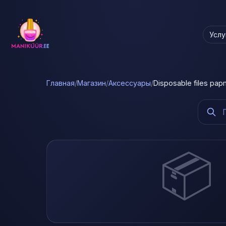
Услу
Главная
/
Магазин
/
Аксессуары
/
Disposable files pa
📦