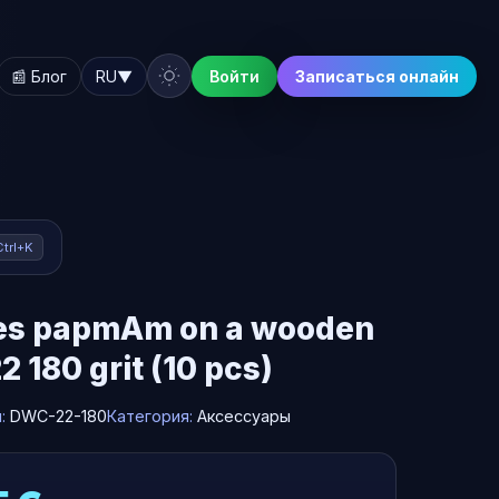
📰 Блог
RU
▼
Войти
Записаться онлайн
Ctrl+K
les papmAm on a wooden
 180 grit (10 pcs)
л:
DWC-22-180
Категория:
Аксессуары