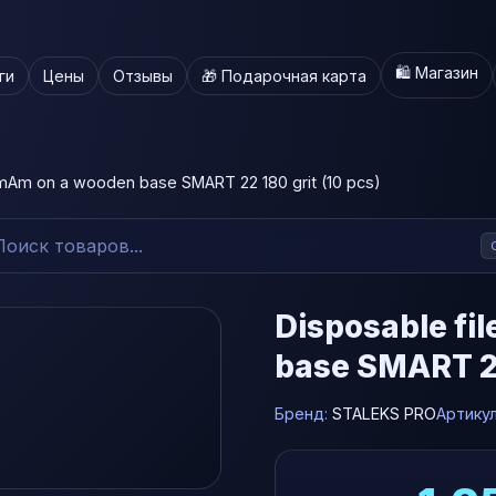
🛍️ Магазин
ги
Цены
Отзывы
🎁 Подарочная карта
pmAm on a wooden base SMART 22 180 grit (10 pcs)
Disposable fi
base SMART 22
Бренд:
STALEKS PRO
Артику