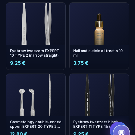
Eyebrow tweezers EXPERT
Nail and cuticle oil treat.s 10
10 TYPE 2 (narrow straight)
ml
9.25 €
3.75 €
бонусных
+
0
баллов
Копите и экономьте на
следующем заказе!
Cosmetology double-ended
Eyebrow tweezers black
spoon EXPERT 20 TYPE 2
EXPERT 11 TYPE 4b (narrow
(Uno and round spoon with
beveled)
💬
12.80 €
9.25 €