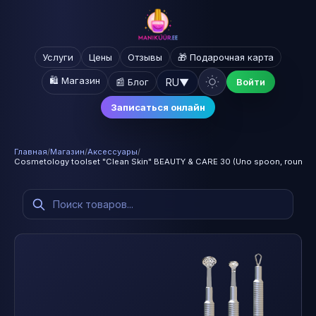
Услуги
Цены
Отзывы
🎁 Подарочная карта
🛍️ Магазин
RU
▼
📰 Блог
Войти
Записаться онлайн
Главная
/
Магазин
/
Аксессуары
/
Cosmetology toolset "Clean Skin" BEAUTY & CARE 30 (Uno spoon, round sp