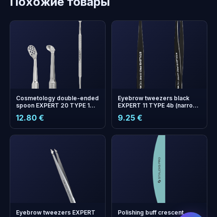
Похожие товары
Cosmetology double-ended
Eyebrow tweezers black
spoon EXPERT 20 TYPE 1
EXPERT 11 TYPE 4b (narrow
(Uno and oval spoon with 15
beveled)
12.80 €
9.25 €
holes)
бонусных
+
0
баллов
Копите и экономьте на
следующем заказе!
Eyebrow tweezers EXPERT
Polishing buff crescent