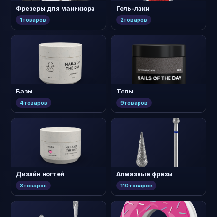
Фрезеры для маникюра
Гель-лаки
1
товаров
2
товаров
Базы
Топы
4
товаров
9
товаров
Дизайн ногтей
Алмазные фрезы
3
товаров
110
товаров