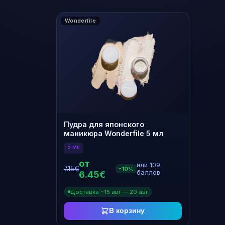
Wonderfile
В наличии
Пудра для японского
маникюра Wonderfile 5 мл
5 мл
от
или 109
7.15€
-10%
6.45€
баллов
Доставка ~15 авг — 20 авг
В корзину