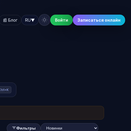
📰 Блог
RU
▼
Войти
Записаться онлайн
Ctrl+K
Фильтры