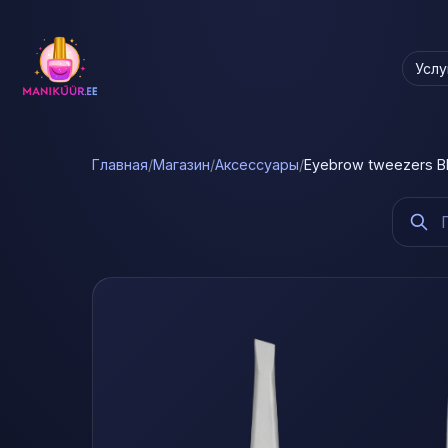
Услу
Главная
/
Магазин
/
Аксессуары
/
Eyebrow tweezers B