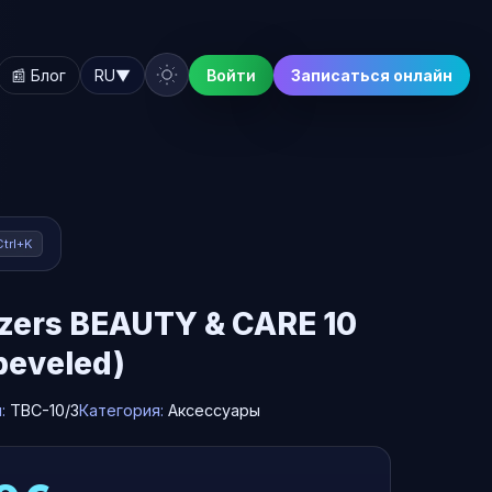
📰 Блог
RU
▼
Войти
Записаться онлайн
Ctrl+K
zers BEAUTY & CARE 10
beveled)
л:
TBC-10/3
Категория:
Аксессуары