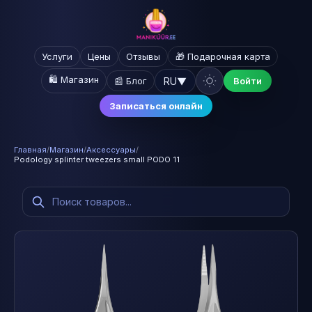
Услуги
Цены
Отзывы
🎁 Подарочная карта
🛍️ Магазин
RU
▼
📰 Блог
Войти
Записаться онлайн
Главная
/
Магазин
/
Аксессуары
/
Podology splinter tweezers small PODO 11