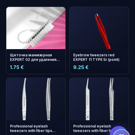
Щеточка маникюрная
Eyebrow tweezers red
EXPERT 02 для удаления
EXPERT 11 TYPE 5r (point)
пыли (10 шт)
1.75 €
9.25 €
бонусных
+
0
баллов
Копите и экономьте на
следующем заказе!
Professional eyelash
Professional eyelash
tweezers with fiber tips
tweezers with fiber tips