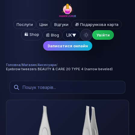
Послуги
Ціни
Відгуки
🎁 Подарункова карта
🛍️ Shop
UK
▼
📰 Blog
Увійти
Записатися онлайн
Головна
/
Магазин
/
Аксесуари
/
Eyebrow tweezers BEAUTY & CARE 20 TYPE 4 (narrow beveled)