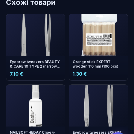
Схожі товари
Eyebrow tweezers BEAUTY
Orange stick EXPERT
& CARE 10 TYPE 2 (narrow
wooden 110 mm (100 pcs)
straight)
7.10 €
1.30 €
бонусних
+
0
балів
Збирайте і економте на
наступному замовленні!
NAILSOFTHEDAY Спрей-
Eyebrow tweezers EXPERT