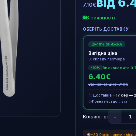
від 6.
7.10€
В наявності
ОБЕРІТЬ ДОСТАВКУ
-10% ЗНИЖКА
€
Вигідна ціна
Зі складу партнера
Ви економите 0.
-10%
6.40€
Звичайна ціна: 7.10€
Доставка
~17 сер — 
Повна передоплата
-
Кількість:
🎁
+30 балів новим клієн