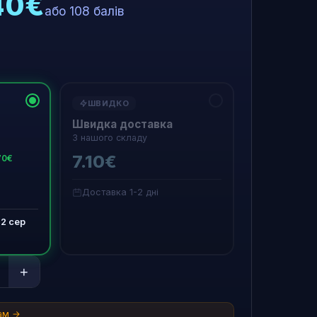
40€
або 108 балів
ШВИДКО
Швидка доставка
З нашого складу
7.10€
70€
Доставка 1-2 дні
22 сер
+
там →