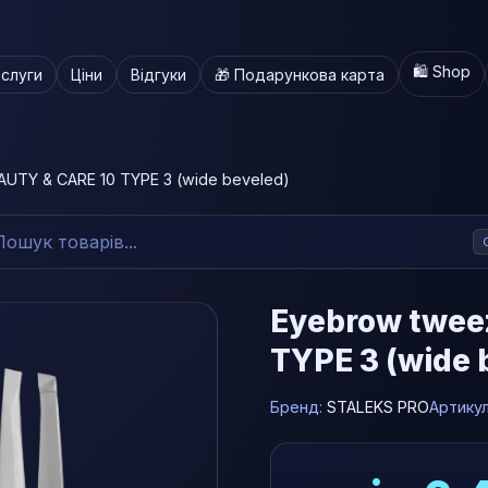
🛍️ Shop
слуги
Ціни
Відгуки
🎁 Подарункова карта
UTY & CARE 10 TYPE 3 (wide beveled)
Eyebrow twee
TYPE 3 (wide 
Бренд:
STALEKS PRO
Артику