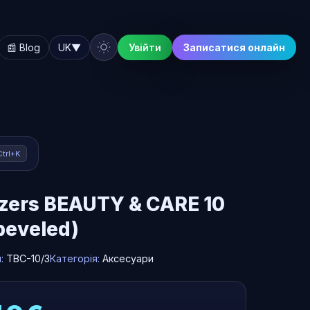
📰 Blog
UK
▼
Увійти
Записатися онлайн
Ctrl+K
zers BEAUTY & CARE 10
beveled)
л:
TBC-10/3
Категорія:
Аксесуари