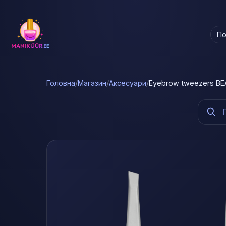
По
Головна
/
Магазин
/
Аксесуари
/
Eyebrow tweezers BEA