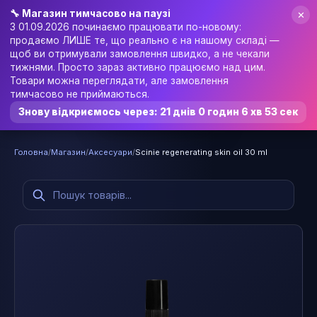
🔧 Магазин тимчасово на паузі
✕
З 01.09.2026 починаємо працювати по-новому:
продаємо ЛИШЕ те, що реально є на нашому складі —
щоб ви отримували замовлення швидко, а не чекали
Послуги
Ціни
Відгуки
🎁 Подарункова карта
тижнями. Просто зараз активно працюємо над цим.
Товари можна переглядати, але замовлення
🛍️ Shop
UK
▼
📰 Blog
Увійти
тимчасово не приймаються.
Записатися онлайн
Знову відкриємось через:
21 днів 0 годин 6 хв 53 сек
Головна
/
Магазин
/
Аксесуари
/
Scinie regenerating skin oil 30 ml