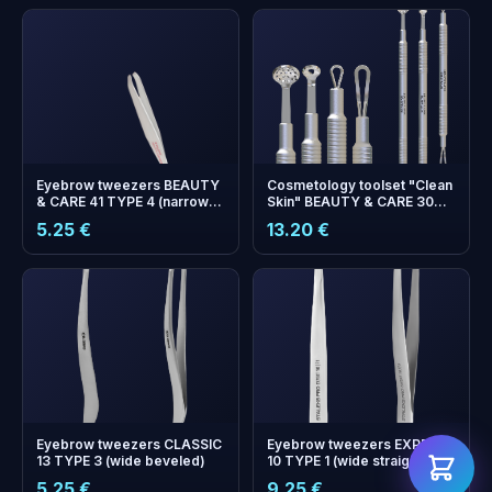
Eyebrow tweezers BEAUTY
Cosmetology toolset "Clean
& CARE 41 TYPE 4 (narrow
Skin" BEAUTY & CARE 30
beveled)
(Uno spoon, round spoon
5.25 €
13.20 €
with 19 holes and double-
ended loop)
бонусних
+
0
Eyebrow tweezers CLASSIC
Eyebrow tweezers EXPERT
балів
13 TYPE 3 (wide beveled)
10 TYPE 1 (wide straight)
Збирайте і економте на
5.25 €
9.25 €