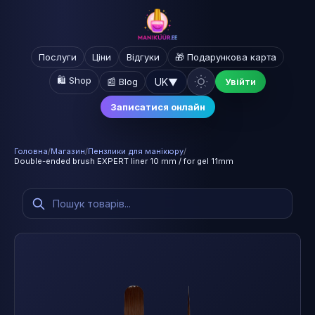
Послуги
Ціни
Відгуки
🎁 Подарункова карта
🛍️ Shop
UK
▼
📰 Blog
Увійти
Записатися онлайн
Головна
/
Магазин
/
Пензлики для манікюру
/
Double-ended brush EXPERT liner 10 mm / for gel 11mm