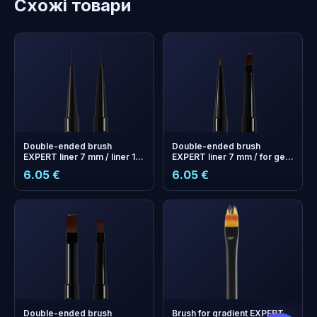
Схожі товари
Double-ended brush
Double-ended brush
EXPERT liner 7 mm / liner 10
EXPERT liner 7 mm / for gel
mm
7mm
6.05 €
6.05 €
бонусних
+
0
балів
Збирайте і економте на
наступному замовленні!
Double-ended brush
Brush for gradient EXPERT